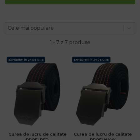
Zoradenie produktov
Sort content
Sort content
Cele mai populare
1 - 7 z 7 produse
EXPEDIEM IN 24 DE ORE
EXPEDIEM IN 24 DE ORE
.ro
Curea de lucru de calitate
Curea de lucru de calitate
:00
PROFI RED
PROFI NAVY