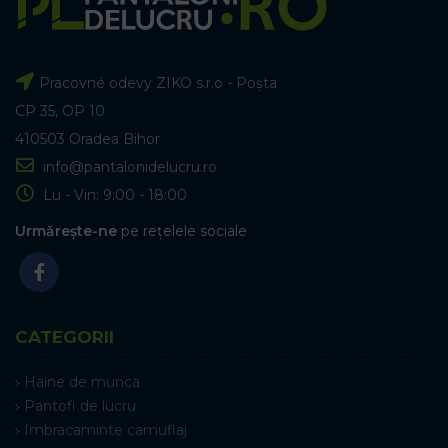
Pracovné odevy ZIKO s.r.o - Poșta
CP 35, OP 10
410503 Oradea Bihor
info@pantalonidelucru.ro
Lu - Vin: 9:00 - 18:00
Urmărește-ne
pe rețelele sociale
CATEGORII
Haine de munca
Pantofi de lucru
Imbracaminte camuflaj