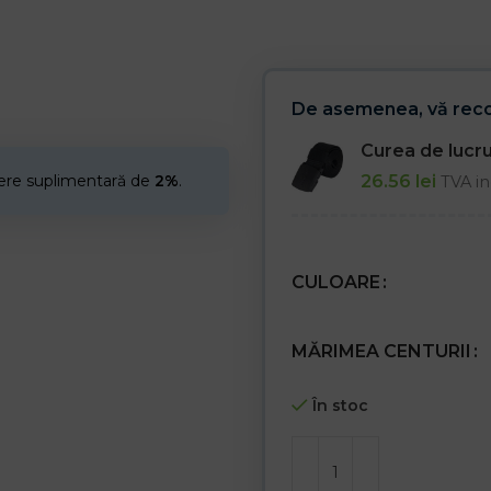
De asemenea, vă re
Curea de luc
26.56
lei
cere suplimentară de
2%
.
TVA in
CULOARE
MĂRIMEA CENTURII
În stoc