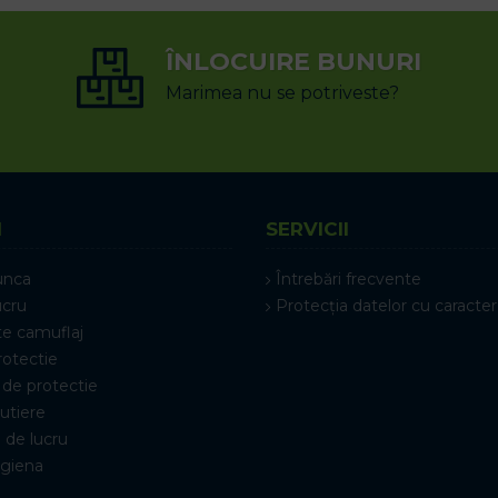
ÎNLOCUIRE BUNURI
Marimea nu se potriveste?
I
SERVICII
unca
Întrebări frecvente
ucru
Protecția datelor cu caracter
e camuflaj
rotectie
de protectie
rutiere
 de lucru
igiena