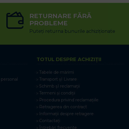
RETURNARE FĂRĂ
PROBLEME
Puteți returna bunurile achiziționate
TOTUL DESPRE ACHIZIȚII
Tabele de mărimi
 personal
Transport șI Livrare
Schimb șI reclamații
Termeni și condiții
Procedura privind reclamațiile
Retragerea din contract
Informații despre retragere
Contactați
Întrebări frecvente