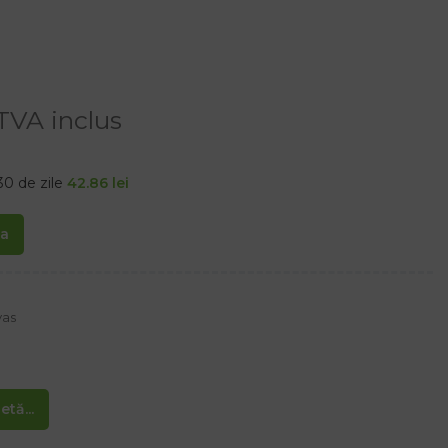
TVA inclus
30 de zile
42.86
lei
ta
vas
tă...
ea curelei