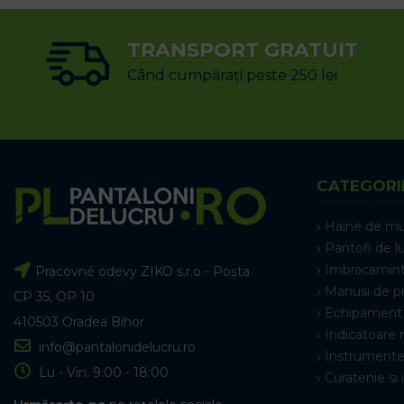
TRANSPORT GRATUIT
Când cumpărați peste 250 lei
CATEGORI
Haine de m
Pantofi de l
Imbracamint
Pracovné odevy ZIKO s.r.o - Poșta
Manusi de p
CP 35, OP 10
Echipament 
410503 Oradea Bihor
Indicatoare 
info@pantalonidelucru.ro
Instrumente
Lu - Vin: 9:00 - 18:00
Curatenie si 