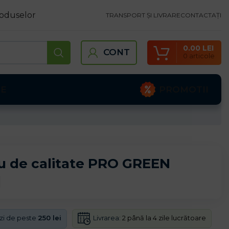
oduselor
TRANSPORT ȘI LIVRARE
CONTACTAȚI
0.00
LEI
CONT
0
articole
PROMOTII
TE
u de calitate PRO GREEN
Livrarea:
2 până la 4 zile lucrătoare
nzi de peste
250 lei