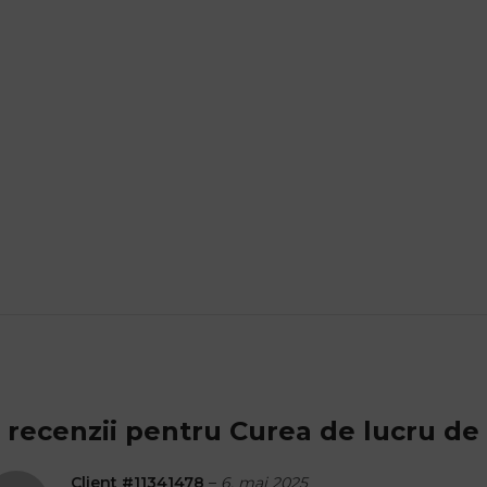
 recenzii pentru
Curea de lucru de
Client #11341478
–
6. mai 2025