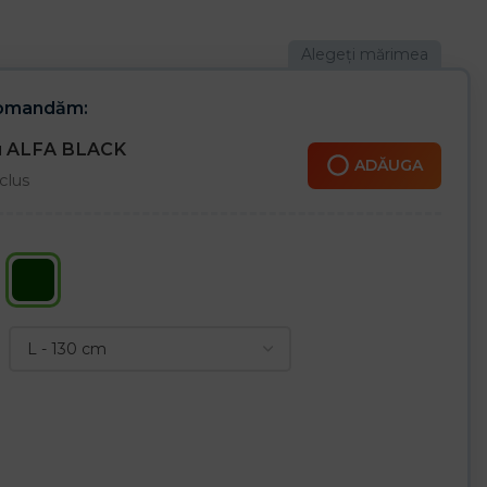
comandăm:
ru ALFA BLACK
ADĂUGA
clus