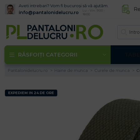
Aveti intrebari? Vom fi bucuroși să vă ajutăm.
Re
Lu - Vin: 9:00 -
info@pantalonidelucru.ro
18:00
RĂSFOIȚI CATEGORII
TABE
Pantalonidelucru.ro
Haine de munca
Curele de munca
C
EXPEDIEM IN 24 DE ORE