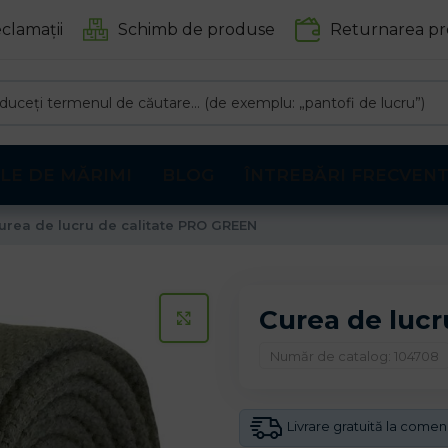
clamații
Schimb de produse
Returnarea pr
LE DE MĂRIMI
BLOG
ÎNTREBĂRI FRECVEN
urea de lucru de calitate PRO GREEN
Curea de lucr
CLICK PENTRU A MARI
Număr de catalog: 104708
Livrare gratuită la come