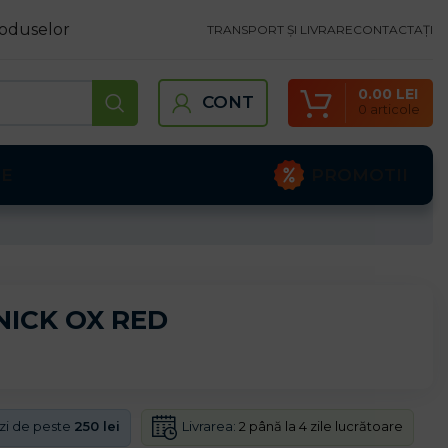
oduselor
TRANSPORT ȘI LIVRARE
CONTACTAȚI
0.00
LEI
CONT
0
articole
PROMOTII
TE
 NICK OX RED
Livrarea:
2 până la 4 zile lucrătoare
nzi de peste
250 lei