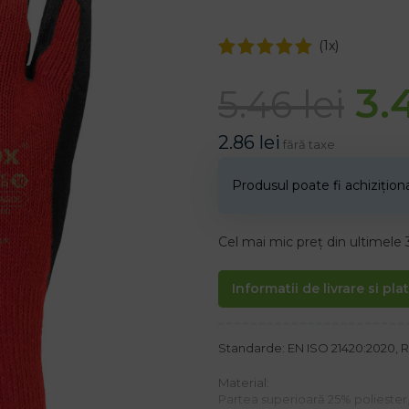
(
1
x)
3.
5.46
lei
2.86
lei
fără taxe
Produsul poate fi achizițio
Cel mai mic preț din ultimele 
Informatii de livrare si pla
Standarde: EN ISO 21420:2020, R
Material:
Partea superioară 25% polieste