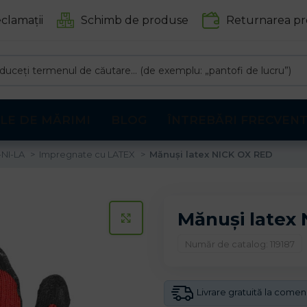
clamații
Schimb de produse
Returnarea pr
LE DE MĂRIMI
BLOG
ÎNTREBĂRI FRECVEN
-NI-LA
Impregnate cu LATEX
Mănuși latex NICK OX RED
Mănuși latex
CLICK PENTRU A MARI
Număr de catalog: 119187
Livrare gratuită la come