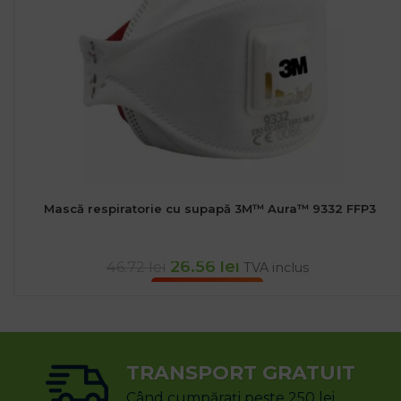
Mască respiratorie cu supapă 3M™ Aura™ 9332 FFP3
26.56
lei
46.72
lei
TVA inclus
ADAUGĂ ÎN COȘ
TRANSPORT GRATUIT
Când cumpărați peste 250 lei