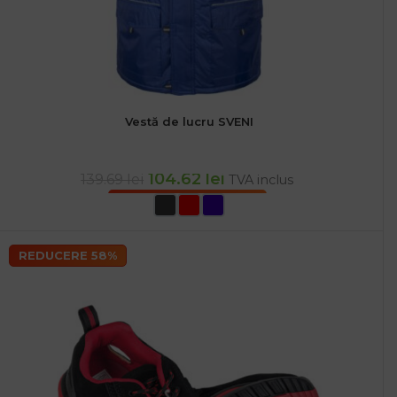
Vestă de lucru SVENI
104.62
lei
139.69
lei
TVA inclus
SELECTEAZĂ OPȚIUNILE
REDUCERE 58%