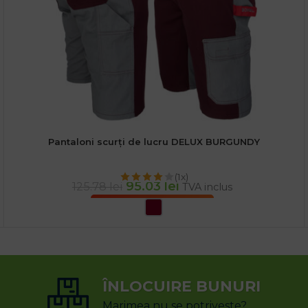
Pantaloni scurți de lucru DELUX BURGUNDY
(1x)
95.03
lei
125.78
lei
TVA inclus
SELECTEAZĂ OPȚIUNILE
ÎNLOCUIRE BUNURI
Marimea nu se potriveste?