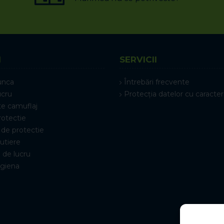
I
SERVICII
unca
Întrebări frecvente
ucru
Protecția datelor cu caracter
e camuflaj
rotectie
de protectie
rutiere
 de lucru
igiena