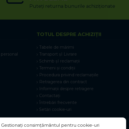
Puteți returna bunurile achiziționate
TOTUL DESPRE ACHIZIȚII
Tabele de mărimi
 personal
Transport șI Livrare
Schimb șI reclamații
Termeni și condiții
Procedura privind reclamațiile
Retragerea din contract
Informații despre retragere
Contactați
Întrebări frecvente
Setări cookie-uri
Gestionați consimțământul pentru cookie-uri