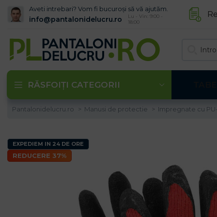
Aveti intrebari? Vom fi bucuroși să vă ajutăm.
Re
Lu - Vin: 9:00 -
info@pantalonidelucru.ro
18:00
RĂSFOIȚI CATEGORII
TABE
Pantalonidelucru.ro
Manusi de protectie
Impregnate cu PU
EXPEDIEM IN 24 DE ORE
REDUCERE 37%