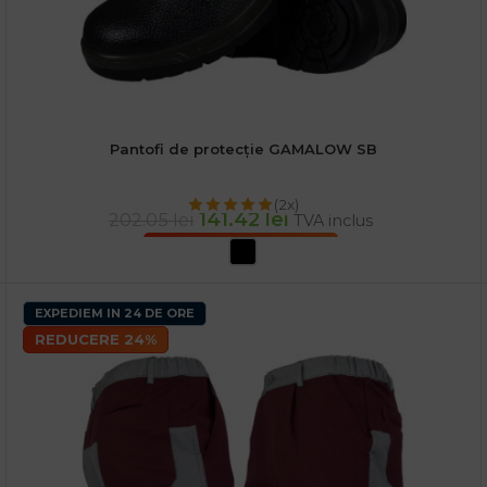
Pantofi de protecție GAMALOW SB
(2x)
141.42
lei
202.05
lei
TVA inclus
SELECTEAZĂ OPȚIUNILE
EXPEDIEM IN 24 DE ORE
REDUCERE 24%