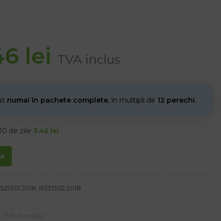
46
lei
TVA inclus
nat
numai în pachete complete
, în multipli de
12 perechi
.
30 de zile
3.46
lei
ta
S21301:2018, RS21302:2018
r, 75 % bumbac