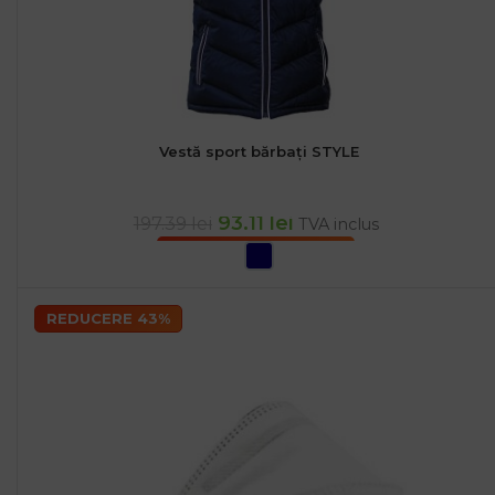
Vestă sport bărbați STYLE
93.11
lei
197.39
lei
TVA inclus
SELECTEAZĂ OPȚIUNILE
REDUCERE 43%