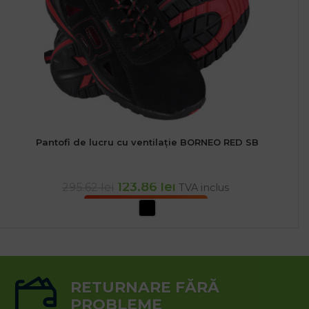
Pantofi de lucru cu ventilație BORNEO RED SB
123.86
lei
295.62
lei
TVA inclus
SELECTEAZĂ OPȚIUNILE
RETURNARE FĂRĂ
PROBLEME