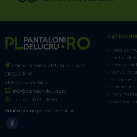
CATEGORI
Haine de m
Pantofi de l
Imbracamint
Pracovné odevy ZIKO s.r.o - Poșta
Manusi de p
CP 35, OP 10
Echipament 
410503 Oradea Bihor
Indicatoare 
info@pantalonidelucru.ro
Instrumente
Lu - Vin: 9:00 - 18:00
Curatenie si 
Urmărește-ne
pe rețelele sociale