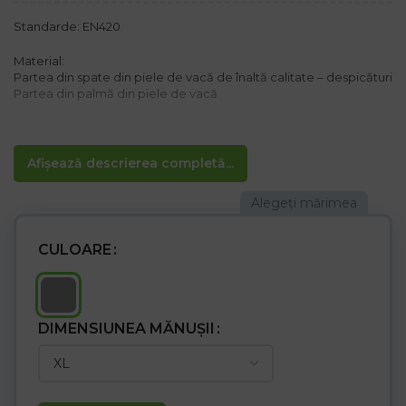
Standarde: EN420
Material:
Partea din spate din piele de vacă de înaltă calitate – despicături
Partea din palmă din piele de vacă
Caracteristici:
– Partea de prindere a mănușii este confecționată dintr-o
singură bucată de piele
Afișează descrierea completă...
– Căptușeală pe interior
– Utilizată în mod obișnuit pentru lucrări mecanice generale
– Folosit în construcții, industria grea
CULOARE
DIMENSIUNEA MĂNUȘII