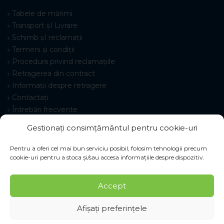
Tabele de mărimi
Transport șI Livrare
Schimb șI reclamații
Termeni și condiții
Procedura privind reclamațiile
Retragerea din contract
Informații despre retragere
Contactați
Întrebări frecvente
Setări cookie-uri
Gestionați consimțământul pentru cookie-uri
Pentru a oferi cel mai bun serviciu posibil, folosim tehnologii precum
cookie-uri pentru a stoca și/sau accesa informațiile despre dispozitiv.
© 2026 Pracovné odevy ZIKO s. r. o., toate drepturile
Accept
rezervate.
Afișați preferințele