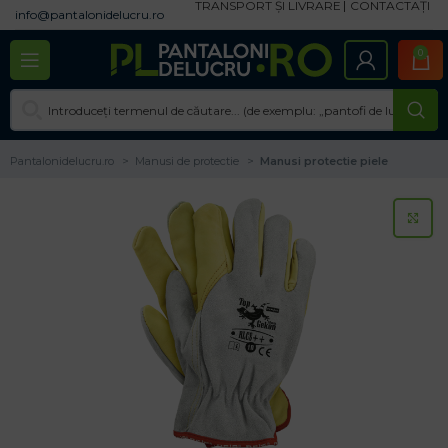
TRANSPORT ȘI LIVRARE
CONTACTAȚI
info@pantalonidelucru.ro
0
Pantalonidelucru.ro
Manusi de protectie
Manusi protectie piele
CL