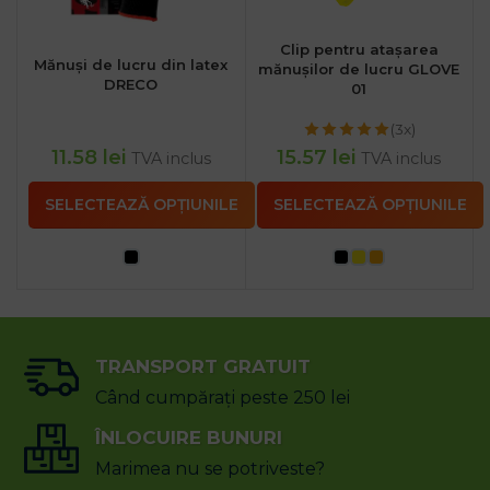
Clip pentru atașarea
Mănuși de lucru din latex
mănușilor de lucru GLOVE
DRECO
01
(3x)
11.58
lei
15.57
lei
TVA inclus
TVA inclus
SELECTEAZĂ OPȚIUNILE
SELECTEAZĂ OPȚIUNILE
TRANSPORT GRATUIT
Când cumpărați peste 250 lei
ÎNLOCUIRE BUNURI
Marimea nu se potriveste?