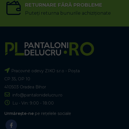
RETURNARE FĂRĂ PROBLEME
Puteți returna bunurile achiziționate
Pracovné odevy ZIKO s.r.o - Poșta
CP 35, OP 10
410503 Oradea Bihor
info@pantalonidelucru.ro
Lu - Vin: 9:00 - 18:00
Urmărește-ne
pe rețelele sociale