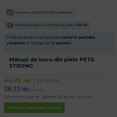
Livrarea:
4 până la 6 zile lucrătoare
Livrare gratuită la comenzi de peste
250 lei
Produsul poate fi achiziționat
numai în pachete
complete
, în multipli de
12 perechi
.
Mănuși de lucru din piele PETA
STRONG
46.26
lei
TVA inclus
38.23
lei
fără taxe
Cel mai mic preț din ultimele 30 de zile
46.26
lei
Informatii de livrare si plata