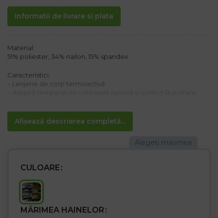
Informatii de livrare si plata
Material:
51% poliester, 34% nailon, 15% spandex
Caracteristici:
– Lenjerie de corp termoactivă
– Asigură temperatura corporală optimă și confort la purtare
– Se adaptează perfect la forma corpului, nu restricționează
mișcările
– oferă termoreglare și protecție mecanică
Afișează descrierea completă...
– mâneci și pantaloni finisați cu tiv< /p>
Mărime dublă:
M = S la M
XL = L la XL
CULOARE
3XL = 2XL până la 3XL
MĂRIMEA HAINELOR