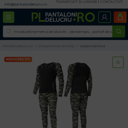
TRANSPORT ȘI LIVRARE
CONTACTAȚI
info@pantalonidelucru.ro
0
Pantalonidelucru.ro
Imbracaminte camuflaj
Lenjerii termice
REDUCERE 13%
CL