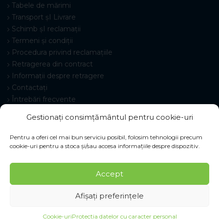
Tabele de mărimi
Transport șI Livrare
Schimb șI reclamații
Termeni și condiții
Procedura privind reclamațiile
Retragerea din contract
Informații despre retragere
Contactați
Întrebări frecvente
Setări cookie-uri
Gestionați consimțământul pentru cookie-uri
Pentru a oferi cel mai bun serviciu posibil, folosim tehnologii precum
cookie-uri pentru a stoca și/sau accesa informațiile despre dispozitiv.
© 2026 Pracovné odevy ZIKO s. r. o., toate drepturile
Accept
rezervate.
Afișați preferințele
Cookie-uri
Protecția datelor cu caracter personal