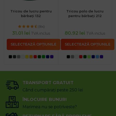
Tricou de lucru pentru
Tricou polo de lucru
bărbați 132
pentru bărbați 212
(8x)
31.01
lei
80.92
lei
TVA inclus
TVA inclus
SELECTEAZĂ OPȚIUNILE
SELECTEAZĂ OPȚIUNILE
TRANSPORT GRATUIT
Când cumpărați peste 250 lei
ÎNLOCUIRE BUNURI
Marimea nu se potriveste?