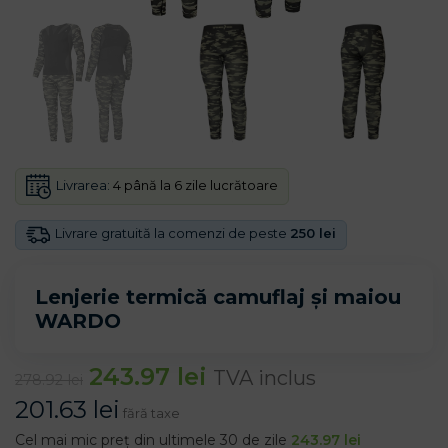
Livrarea:
4 până la 6 zile lucrătoare
Livrare gratuită la comenzi de peste
250 lei
Lenjerie termică camuflaj și maiou
WARDO
243.97
lei
TVA inclus
278.92
lei
201.63
lei
fără taxe
Cel mai mic preț din ultimele 30 de zile
243.97
lei