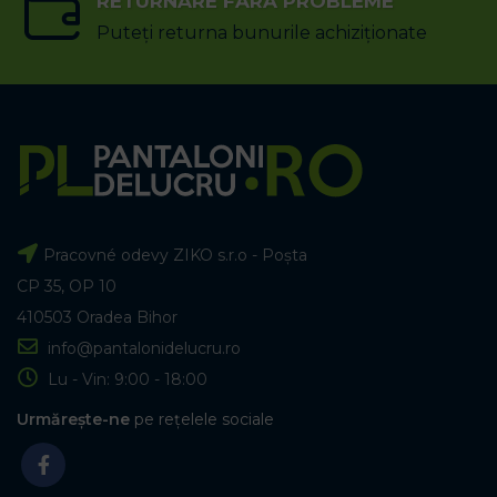
RETURNARE FĂRĂ PROBLEME
Puteți returna bunurile achiziționate
Pracovné odevy ZIKO s.r.o - Poșta
CP 35, OP 10
410503 Oradea Bihor
info@pantalonidelucru.ro
Lu - Vin: 9:00 - 18:00
Urmărește-ne
pe rețelele sociale