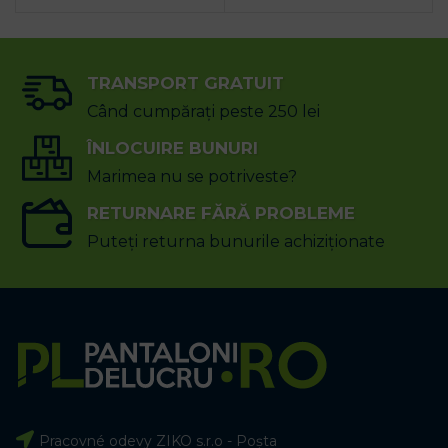
TRANSPORT GRATUIT
Când cumpărați peste 250 lei
ÎNLOCUIRE BUNURI
Marimea nu se potriveste?
RETURNARE FĂRĂ PROBLEME
Puteți returna bunurile achiziționate
Pracovné odevy ZIKO s.r.o - Poșta