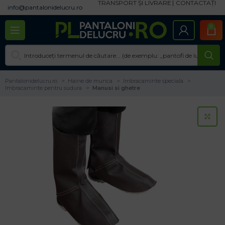
TRANSPORT ȘI LIVRARE
CONTACTAȚI
info@pantalonidelucru.ro
0
Pantalonidelucru.ro
Haine de munca
Imbracaminte speciala
Imbracaminte pentru sudura
Manusi si ghetre
CL