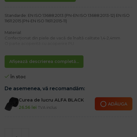
Standarde: EN ISO 13688:2013 (PN-EN ISO 13688:2013-12) EN ISO
11611:2015 (PN-EN ISO 11611:2015-11)
Material:
Confecționat din piele de vacă de înaltă calitate 1,4-2,4mm
O parte acoperită cu acoperire PU
Caracteristici:
– Ghete din piele de sudare cu curele< br />– Închidere cu o
Afișează descrierea completă...
curea cu catarame metalice
– Constă din două părți, protecție inferioară a picioarelor și
În stoc
protecție a picioarelor
– Recomandat pentru sudori
De asemenea, vă recomandăm:
Curea de lucru ALFA BLACK
ADĂUGA
26.56
lei
TVA inclus