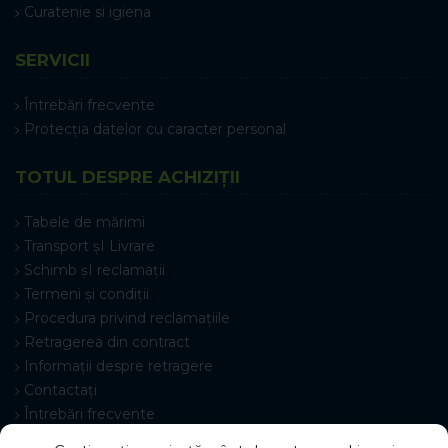
Curatenie si igiena
SERVICII
Întrebări frecvente
Protecția datelor cu caracter personal
TOTUL DESPRE ACHIZIȚII
Tabele de mărimi
Transport șI Livrare
Schimb șI reclamații
Termeni și condiții
Procedura privind reclamațiile
Retragerea din contract
Informații despre retragere
Contactați
Întrebări frecvente
Setări cookie-uri