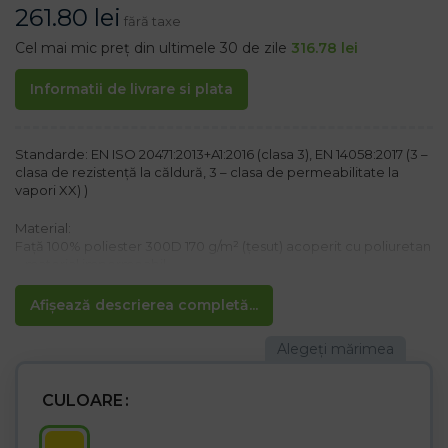
261.80
lei
fără taxe
Cel mai mic preț din ultimele 30 de zile
316.78
lei
Informatii de livrare si plata
Standarde: EN ISO 20471:2013+A1:2016 (clasa 3), EN 14058:2017 (3 –
clasa de rezistență la căldură, 3 – clasa de permeabilitate la
vapori XX) )
Material:
Față 100% poliester 300D 170 g/m² (țesut) acoperit cu poliuretan
– material impermeabil
Izolație 100% poliester 180g/m2
Căptușeală 100% poliester 190T 60 g /m2
Afișează descrierea completă...
Caracteristici:
– Închidere cu fermoar cu imprimeu imprimat suplimentar
– Guler ridicat
– Glugă neizolată cu șnur în guler< br />– Trei buzunare la piept
CULOARE
cu închidere velcro
– Buzunar de identitate pe partea dreaptă
– două buzunare cu fermoar în partea de jos