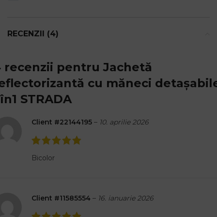
RECENZII (4)
 recenzii pentru
Jachetă
eflectorizantă cu măneci detașabil
în1 STRADA
Client #22144195
–
10. aprilie 2026
Bicolor
Client #11585554
–
16. ianuarie 2026