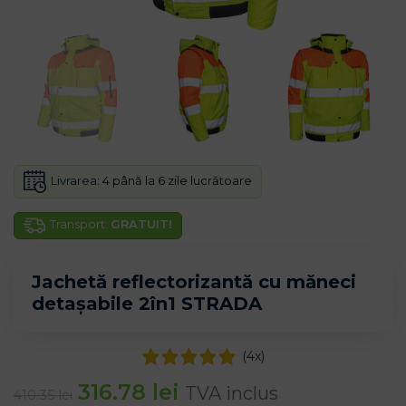
Livrarea:
4 până la 6 zile lucrătoare
Transport:
GRATUIT!
Jachetă reflectorizantă cu măneci
detașabile 2în1 STRADA
(
4
x)
316.78
lei
TVA inclus
410.35
lei