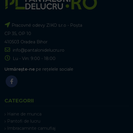
Pracovné odevy ZIKO s.r.o - Poșta
CP 35, OP 10
410503 Oradea Bihor
info@pantalonidelucru.ro
Lu - Vin: 9:00 - 18:00
Urmărește-ne
pe rețelele sociale
CATEGORII
Haine de munca
Pantofi de lucru
Imbracaminte camuflaj