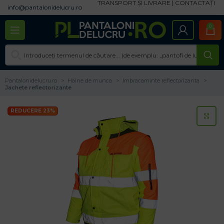
TRANSPORT ȘI LIVRARE
CONTACTAȚI
info@pantalonidelucru.ro
0
Pantalonidelucru.ro
Haine de munca
Imbracaminte reflectorizanta
Jachete reflectorizante
REDUCERE 23%
CL