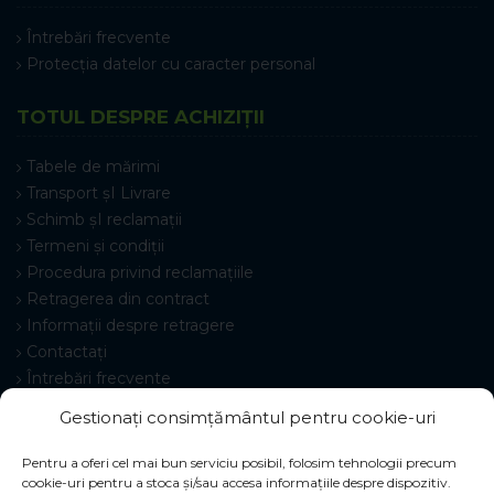
Întrebări frecvente
Protecția datelor cu caracter personal
TOTUL DESPRE ACHIZIȚII
Tabele de mărimi
Transport șI Livrare
Schimb șI reclamații
Termeni și condiții
Procedura privind reclamațiile
Retragerea din contract
Informații despre retragere
Contactați
Întrebări frecvente
Setări cookie-uri
Gestionați consimțământul pentru cookie-uri
Pentru a oferi cel mai bun serviciu posibil, folosim tehnologii precum
cookie-uri pentru a stoca și/sau accesa informațiile despre dispozitiv.