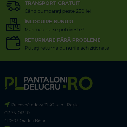
TRANSPORT GRATUIT
Când cumpărați peste 250 lei
ÎNLOCUIRE BUNURI
Marimea nu se potriveste?
RETURNARE FĂRĂ PROBLEME
Puteți returna bunurile achiziționate
Pracovné odevy ZIKO s.r.o - Poșta
CP 35, OP 10
410503 Oradea Bihor