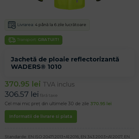
Livrarea:
4 până la 6 zile lucrătoare
Transport:
GRATUIT!
Jachetă de ploaie reflectorizantă
WADERS® 1010
370.95
lei
TVA inclus
306.57
lei
fără taxe
Cel mai mic preț din ultimele 30 de zile
370.95
lei
Informatii de livrare si plata
Standarde: EN ISO 20471:2013+A1:2016, EN 343:2003+A1:2007, EN