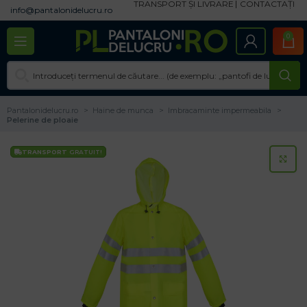
TRANSPORT ȘI LIVRARE
CONTACTAȚI
info@pantalonidelucru.ro
0
Pantalonidelucru.ro
Haine de munca
Imbracaminte impermeabila
Pelerine de ploaie
TRANSPORT
GRATUIT!
CL