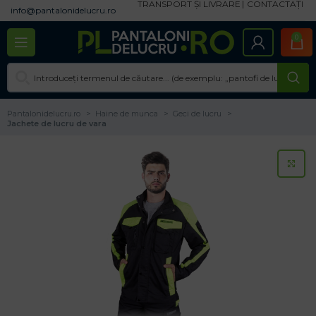
TRANSPORT ȘI LIVRARE
CONTACTAȚI
info@pantalonidelucru.ro
0
Pantalonidelucru.ro
Haine de munca
Geci de lucru
Jachete de lucru de vara
CL