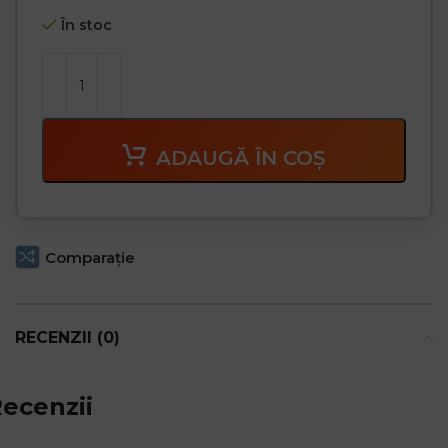
În stoc
ADAUGĂ ÎN COȘ
Comparaţie
RECENZII (0)
ecenzii