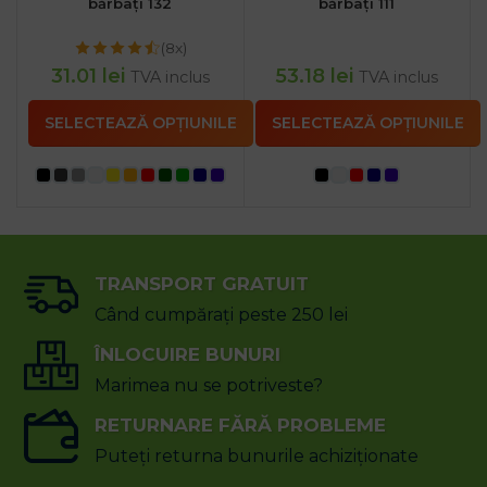
bărbați 132
bărbați 111
(8x)
31.01
lei
53.18
lei
TVA inclus
TVA inclus
SELECTEAZĂ OPȚIUNILE
SELECTEAZĂ OPȚIUNILE
TRANSPORT GRATUIT
Când cumpărați peste 250 lei
ÎNLOCUIRE BUNURI
Marimea nu se potriveste?
RETURNARE FĂRĂ PROBLEME
Puteți returna bunurile achiziționate