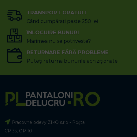
TRANSPORT GRATUIT
Când cumpărați peste 250 lei
ÎNLOCUIRE BUNURI
Marimea nu se potriveste?
RETURNARE FĂRĂ PROBLEME
Puteți returna bunurile achiziționate
Pracovné odevy ZIKO s.r.o - Poșta
CP 35, OP 10