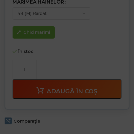
– Buzunar interior suplimentar cu închidere cu velcro și un alt
MĂRIMEA HAINELOR
buzunar îngust pentru pix
– Mâneci cu manșete și închidere suplimentară cu velcro
– Partea de jos a jachetei poate fi strânsă cu șnururi din interior
Ghid marimi
În stoc
ADAUGĂ ÎN COȘ
Comparaţie