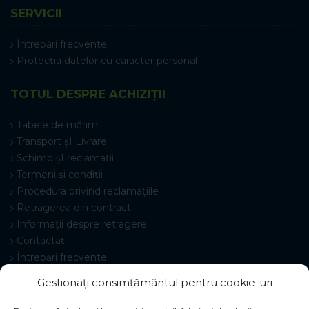
SERVICII
Întrebări frecvente
Protecția datelor cu caracter personal
TOTUL DESPRE ACHIZIȚII
Tabele de mărimi
Transport șI Livrare
Schimb șI reclamații
Termeni și condiții
Procedura privind reclamațiile
Retragerea din contract
Informații despre retragere
Contactați
Întrebări frecvente
Setări cookie-uri
Gestionați consimțământul pentru cookie-uri