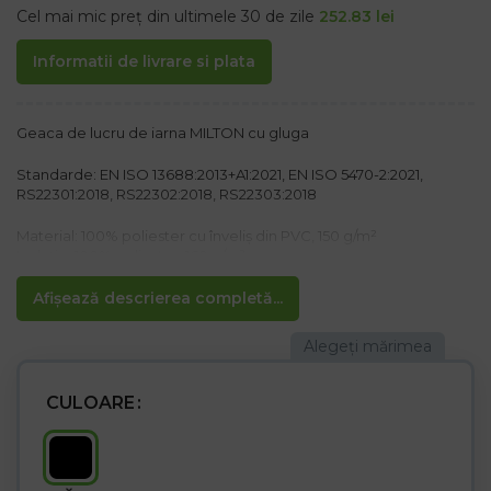
Cel mai mic preț din ultimele 30 de zile
252.83
lei
Informatii de livrare si plata
Geaca de lucru de iarna MILTON cu gluga
Standarde: EN ISO 13688:2013+A1:2021, EN ISO 5470-2:2021,
RS22301:2018, RS22302:2018, RS22303:2018
Material: 100% poliester cu înveliș din PVC, 150 g/m²
Izolație: 100% poliester, 160 g/m²
Căptușeală: fleece 150 g/m² (100% poliester), partea superioară
matlasată 50 g/m² din tafta 100% poliester 210T, partea inferioară
Afișează descrierea completă...
și mânecile 50 g/m²
Caracteristici:
– Închidere cu fermoar + tiv cu capse
– Guler ridicat
CULOARE
– Glugă detașabilă cu căptușeală din fleece, șnur de strângere,
cu închidere suplimentară cu velcro pentru o mai bună
protecție a capului împotriva frigului
– Două buzunare inferioare și un buzunar la piept cu fermoar