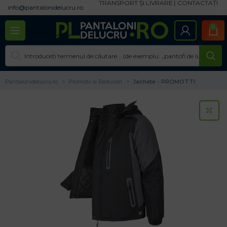
TRANSPORT ȘI LIVRARE
CONTACTAȚI
info@pantalonidelucru.ro
0
Pantalonidelucru.ro
Promotii si Reduceri
Jachete - PROMOTTI
CL