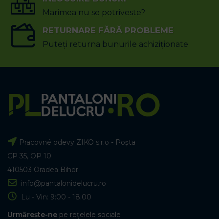
Marimea nu se potriveste?
RETURNARE FĂRĂ PROBLEME
Puteți returna bunurile achiziționate
Pracovné odevy ZIKO s.r.o - Poșta
CP 35, OP 10
410503 Oradea Bihor
info@pantalonidelucru.ro
Lu - Vin: 9:00 - 18:00
Urmărește-ne
pe rețelele sociale