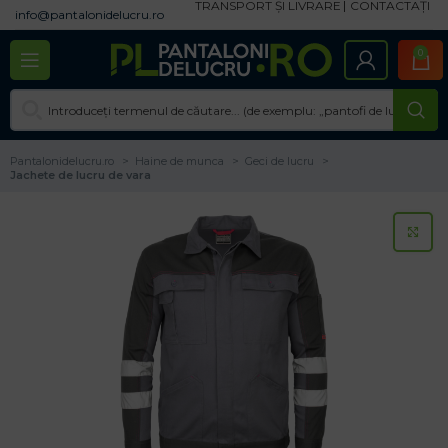
TRANSPORT ȘI LIVRARE
CONTACTAȚI
info@pantalonidelucru.ro
0
Pantalonidelucru.ro
Haine de munca
Geci de lucru
Jachete de lucru de vara
CL