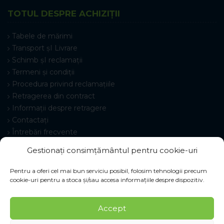
TOTUL DESPRE ACHIZIȚII
Tabele de mărimi
Transport șI Livrare
Schimb șI reclamații
Termeni și condiții
Procedura privind reclamațiile
Retragerea din contract
Informații despre retragere
Contactați
Întrebări frecvente
Setări cookie-uri
Gestionați consimțământul pentru cookie-uri
Pentru a oferi cel mai bun serviciu posibil, folosim tehnologii precum
cookie-uri pentru a stoca și/sau accesa informațiile despre dispozitiv.
© 2026 Pracovné odevy ZIKO s. r. o., toate drepturile
Accept
rezervate.