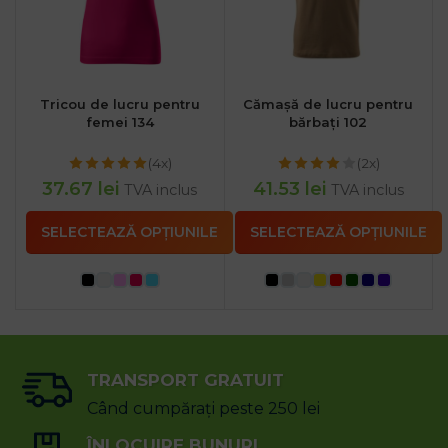
Tricou de lucru pentru
Cămașă de lucru pentru
femei 134
bărbați 102
(4x)
(2x)
37.67
lei
41.53
lei
TVA inclus
TVA inclus
SELECTEAZĂ OPȚIUNILE
SELECTEAZĂ OPȚIUNILE
TRANSPORT GRATUIT
Când cumpărați peste 250 lei
ÎNLOCUIRE BUNURI