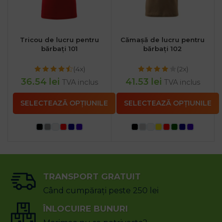
Tricou de lucru pentru
Cămașă de lucru pentru
bărbați 101
bărbați 102
(4x)
(2x)
36.54
lei
41.53
lei
TVA inclus
TVA inclus
SELECTEAZĂ OPȚIUNILE
SELECTEAZĂ OPȚIUNILE
TRANSPORT GRATUIT
Când cumpărați peste 250 lei
ÎNLOCUIRE BUNURI