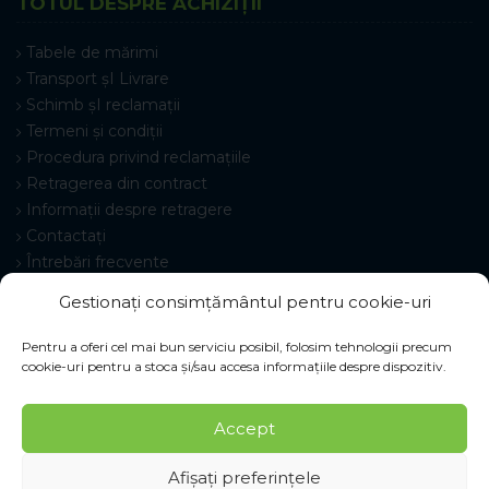
TOTUL DESPRE ACHIZIȚII
Tabele de mărimi
Transport șI Livrare
Schimb șI reclamații
Termeni și condiții
Procedura privind reclamațiile
Retragerea din contract
Informații despre retragere
Contactați
Întrebări frecvente
Setări cookie-uri
Gestionați consimțământul pentru cookie-uri
Pentru a oferi cel mai bun serviciu posibil, folosim tehnologii precum
cookie-uri pentru a stoca și/sau accesa informațiile despre dispozitiv.
© 2026 Pracovné odevy ZIKO s. r. o., toate drepturile
Accept
rezervate.
Afișați preferințele