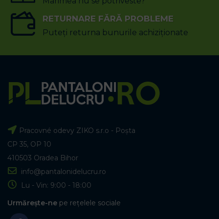
Marimea nu se potriveste?
RETURNARE FĂRĂ PROBLEME
Puteți returna bunurile achiziționate
Pracovné odevy ZIKO s.r.o - Poșta
CP 35, OP 10
410503 Oradea Bihor
info@pantalonidelucru.ro
Lu - Vin: 9:00 - 18:00
Urmărește-ne
pe rețelele sociale