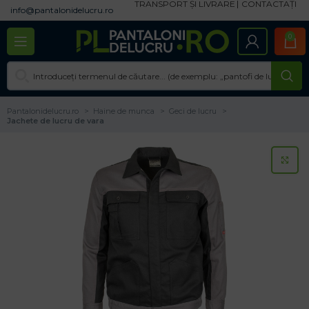
TRANSPORT ȘI LIVRARE
CONTACTAȚI
info@pantalonidelucru.ro
0
Pantalonidelucru.ro
Haine de munca
Geci de lucru
Jachete de lucru de vara
CL