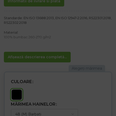
Informatii de livrare si plata
Standarde: EN ISO 13688:2013, EN ISO 12947-2:2016, RS22301:2018,
RS22302:2018
Material:
100% bumbac 260-270 g/m2
Caracteristici:
– închidere cu nasturi
– 3 buzunare la piept, 2 cu nasturi și un buzunar pentru telefon
Afișează descrierea completă...
mobil cu velcro
– 2 buzunare pe laterale și 1 pe mânecă
– Manșete cu nasturi pe mâneci
– Tivul de jos elastic
CULOARE
MĂRIMEA HAINELOR