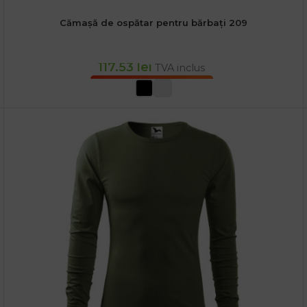
Cămașă de ospătar pentru bărbați 209
117.53
lei
TVA inclus
SELECTEAZĂ OPȚIUNILE