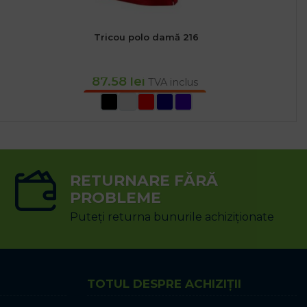
Tricou polo damă 216
87.58
lei
TVA inclus
SELECTEAZĂ OPȚIUNILE
RETURNARE FĂRĂ
PROBLEME
Puteți returna bunurile achiziționate
TOTUL DESPRE ACHIZIȚII