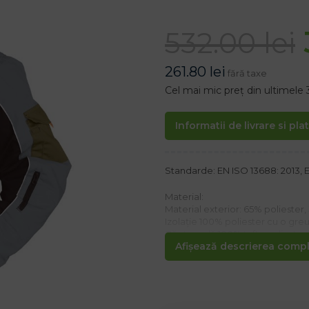
532.00
lei
261.80
lei
fără taxe
Cel mai mic preț din ultimele 
Informatii de livrare si pla
Standarde: EN ISO 13688: 2013, E
Material:
Material exterior: 65% polieste
Izolație 100% poliester cu o gre
Căptușeală 100% tafta poliester 
Afișează descrierea comple
Caracteristici:
– Închidere cu fermoar cu un tiv
– Glugă detașabilă cu șnur cu î
capului de frig