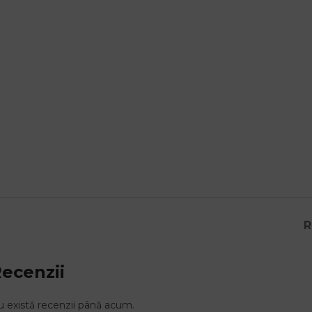
R
ecenzii
 există recenzii până acum.