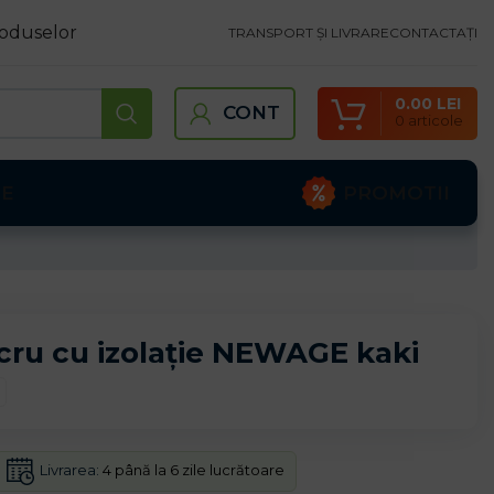
oduselor
TRANSPORT ȘI LIVRARE
CONTACTAȚI
0.00
LEI
CONT
0
articole
PROMOTII
TE
cru cu izolație NEWAGE kaki
Livrarea:
4 până la 6 zile lucrătoare