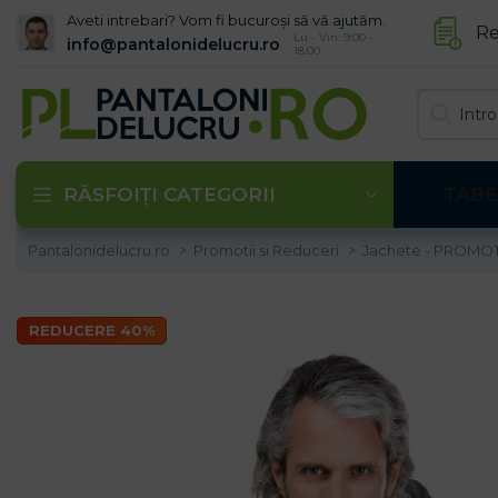
Aveti intrebari? Vom fi bucuroși să vă ajutăm.
Re
Lu - Vin: 9:00 -
info@pantalonidelucru.ro
18:00
RĂSFOIȚI CATEGORII
TABE
Pantalonidelucru.ro
Promotii si Reduceri
Jachete - PROMO
REDUCERE 40%