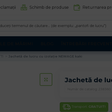
clamații
Schimb de produse
Returnarea pr
LE DE MĂRIMI
BLOG
ÎNTREBĂRI FRECVEN
TTI
Jachetă de lucru cu izolație NEWAGE kaki
Jachetă de lu
CLICK PENTRU A MARI
Număr de catalog: 238360
Transport:
GRATUIT!