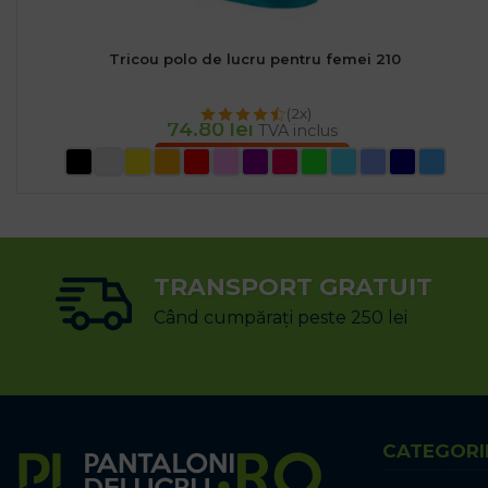
Tricou polo de lucru pentru femei 210
(2x)
74.80
lei
TVA inclus
SELECTEAZĂ OPȚIUNILE
TRANSPORT GRATUIT
Când cumpărați peste 250 lei
CATEGORI