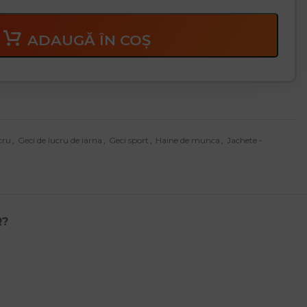
ADAUGĂ ÎN COȘ
cru
,
Geci de lucru de iarna
,
Geci sport
,
Haine de munca
,
Jachete -
R?