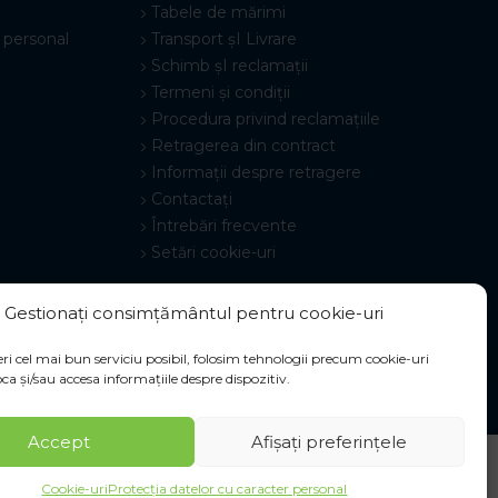
Tabele de mărimi
 personal
Transport șI Livrare
Schimb șI reclamații
Termeni și condiții
Procedura privind reclamațiile
Retragerea din contract
Informații despre retragere
Contactați
Întrebări frecvente
Setări cookie-uri
Gestionați consimțământul pentru cookie-uri
ri cel mai bun serviciu posibil, folosim tehnologii precum cookie-uri
ca și/sau accesa informațiile despre dispozitiv.
Accept
Afișați preferințele
Cookie-uri
Protecția datelor cu caracter personal