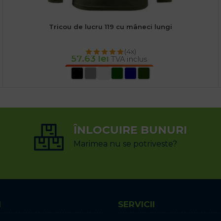
Tricou de lucru 119 cu mâneci lungi
(4x)
57.63
lei
TVA inclus
SELECTEAZĂ OPȚIUNILE
ÎNLOCUIRE BUNURI
Marimea nu se potriveste?
I
SERVICII