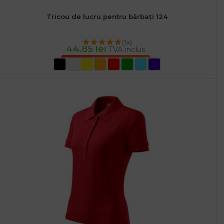
Tricou de lucru pentru bărbați 124
(1x)
44.85
lei
TVA inclus
SELECTEAZĂ OPȚIUNILE