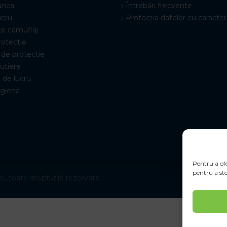
unca
Întrebări frecvente
ucru
Protecția datelor cu caracter
e camuflaj
rotectie
de protectie
rutiere
 de lucru
igiena
Pentru a ofe
pentru a sto
., toate drepturile rezervate.