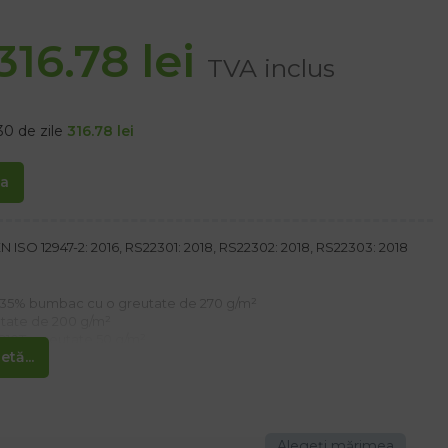
316.78
lei
TVA inclus
30 de zile
316.78
lei
ta
N ISO 12947-2: 2016, RS22301: 2018, RS22302: 2018, RS22303: 2018
r, 35% bumbac cu o greutate de 270 g/m²
utate de 200 g/m²
210T , greutate 50 g/m²
tă...
 suplimentar cu închidere cu capse
nchidere suplimentară cu velcro pentru o mai bună protecție a