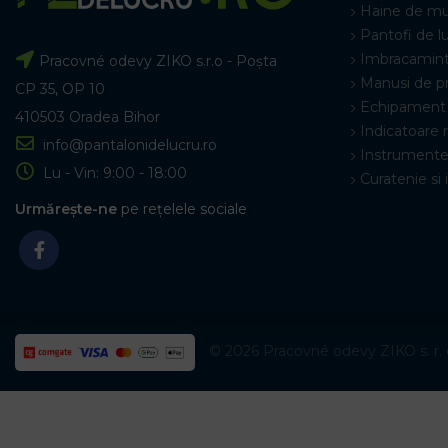
Haine de m
Pantofi de l
Imbracamint
Pracovné odevy ZIKO s.r.o - Poșta
Manusi de p
CP 35, OP 10
Echipament 
410503 Oradea Bihor
Indicatoare 
info@pantalonidelucru.ro
Instrumente
Lu - Vin: 9:00 - 18:00
Curatenie si 
Urmărește-ne
pe rețelele sociale
© 2026 Pracovné odevy ZIKO s. r. o