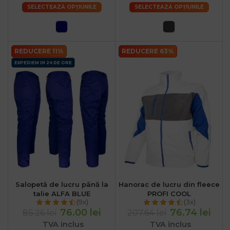
SELECTEAZĂ OPȚIUNILE
SELECTEAZĂ OPȚIUNILE
REDUCERE 11%
REDUCERE 63%
EXPEDIEM IN 24 DE ORE
Salopetă de lucru până la
Hanorac de lucru din fleece
talie ALFA BLUE
PROFI COOL
(9x)
(3x)
76.00 lei
76.74 lei
85.26 lei
207.64 lei
TVA inclus
TVA inclus