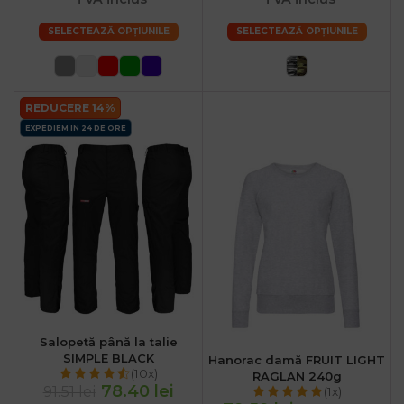
SELECTEAZĂ OPȚIUNILE
SELECTEAZĂ OPȚIUNILE
REDUCERE 14%
EXPEDIEM IN 24 DE ORE
Salopetă până la talie
SIMPLE BLACK
Hanorac damă FRUIT LIGHT
(10x)
RAGLAN 240g
78.40 lei
91.51 lei
(1x)