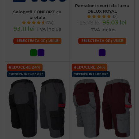
Pantaloni scurți de lucru
DELUX ROYAL
Salopetă CONFORT cu
(1x)
bretele
95.03 lei
125.78 lei
(7x)
93.11 lei
TVA inclus
TVA inclus
SELECTEAZĂ OPȚIUNILE
SELECTEAZĂ OPȚIUNILE
REDUCERE 24%
REDUCERE 24%
EXPEDIEM IN 24 DE ORE
EXPEDIEM IN 24 DE ORE