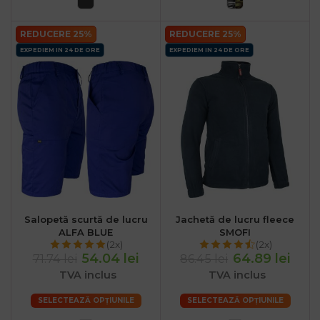
REDUCERE 25%
REDUCERE 25%
EXPEDIEM IN 24 DE ORE
EXPEDIEM IN 24 DE ORE
Salopetă scurtă de lucru
Jachetă de lucru fleece
ALFA BLUE
SMOFI
(2x)
(2x)
54.04 lei
64.89 lei
71.74 lei
86.45 lei
TVA inclus
TVA inclus
SELECTEAZĂ OPȚIUNILE
SELECTEAZĂ OPȚIUNILE