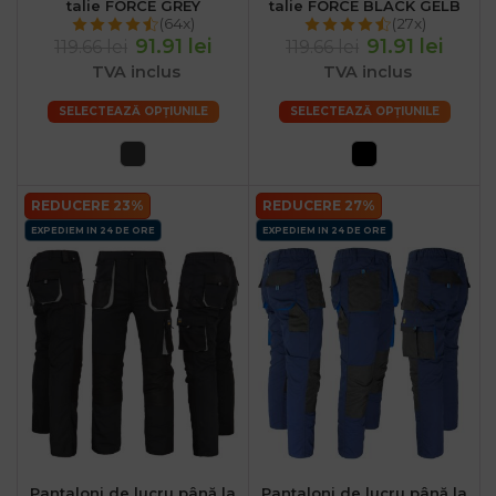
talie FORCE GREY
talie FORCE BLACK GELB
(64x)
(27x)
91.91 lei
91.91 lei
119.66 lei
119.66 lei
TVA inclus
TVA inclus
SELECTEAZĂ OPȚIUNILE
SELECTEAZĂ OPȚIUNILE
REDUCERE 23%
REDUCERE 27%
EXPEDIEM IN 24 DE ORE
EXPEDIEM IN 24 DE ORE
Pantaloni de lucru până la
Pantaloni de lucru până la