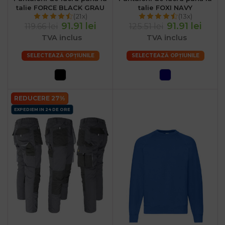
talie FORCE BLACK GRAU
talie FOXI NAVY
(21x)
(13x)
91.91 lei
91.91 lei
119.66 lei
125.51 lei
TVA inclus
TVA inclus
SELECTEAZĂ OPȚIUNILE
SELECTEAZĂ OPȚIUNILE
REDUCERE 27%
EXPEDIEM IN 24 DE ORE