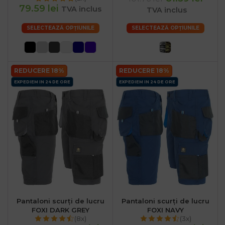
79.59 lei
TVA inclus
TVA inclus
SELECTEAZĂ OPȚIUNILE
SELECTEAZĂ OPȚIUNILE
REDUCERE 18%
REDUCERE 18%
EXPEDIEM IN 24 DE ORE
EXPEDIEM IN 24 DE ORE
Pantaloni scurți de lucru
Pantaloni scurți de lucru
FOXI DARK GREY
FOXI NAVY
(8x)
(3x)