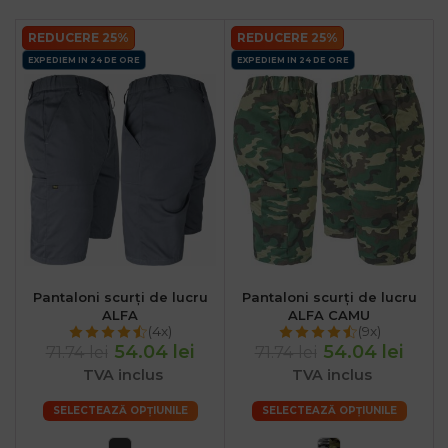
:00
REDUCERE 25%
REDUCERE 25%
EXPEDIEM IN 24 DE ORE
EXPEDIEM IN 24 DE ORE
Pantaloni scurți de lucru
Pantaloni scurți de lucru
ALFA
ALFA CAMU
(4x)
(9x)
54.04 lei
54.04 lei
71.74 lei
71.74 lei
TVA inclus
TVA inclus
SELECTEAZĂ OPȚIUNILE
SELECTEAZĂ OPȚIUNILE