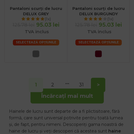
Pantaloni scurți de lucru
Pantaloni scurți de lucru
DELUX GREY
DELUX BURGUNDY
(1x)
(1x)
95.03 lei
95.03 lei
125.78 lei
125.78 lei
TVA inclus
TVA inclus
SELECTEAZĂ OPȚIUNILE
SELECTEAZĂ OPȚIUNILE
…
1
2
31
>
Încărcați mai mult
Hainele de lucru sunt departe de a fi plictisitoare, fără
formă, care sunt universal potrivite pentru toată lumea
și, de fapt, pentru nimeni. Descoperiți gama noastră de
haine de lucru și veți descoperi că acestea sunt
haine