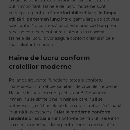
la hainele de lucru. Confortul la purtare nu este mai
puțin important. Hainele de lucru moderne sunt
concepute pentru a fi
confortabile chiar și în timpul
utilizării pe termen lung
într-o gamă largă de activități
solicitante. Nu contează dacă este prea cald sau prea
rece, se cere concentrarea și atenția ta maximă.
Hainele de lucru iti vor asigura confort chiar si in cele
mai solicitante conditii.
Haine de lucru conform
croielilor moderne
Pe langa siguranta, functionalitatea si confortul
materialelor, nu trebuie sa uitam de croiurile moderne.
Hainele de lucru nu sunt plictisitoare! Probabil că
nimeni nu se simte bine în hainele care nu li se
potrivesc, așa că hainele de lucru nu ar trebui să rămână
în urmă în acest sens.
Tăierile moderne conform
tendințelor actuale
sunt potrivite pentru utilizare într-
un mediu industrial, dar și pentru munca obișnuită în