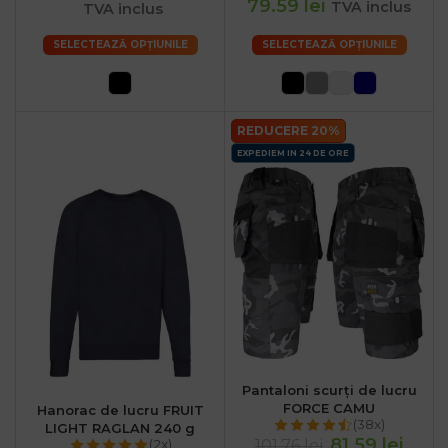
79.59 lei
TVA inclus
TVA inclus
SELECTEAZĂ OPȚIUNILE
SELECTEAZĂ OPȚIUNILE
REDUCERE 20%
EXPEDIEM IN 24 DE ORE
Pantaloni scurți de lucru
FORCE CAMU
Hanorac de lucru FRUIT
(38x)
LIGHT RAGLAN 240 g
81.59 lei
101.76 lei
(2x)