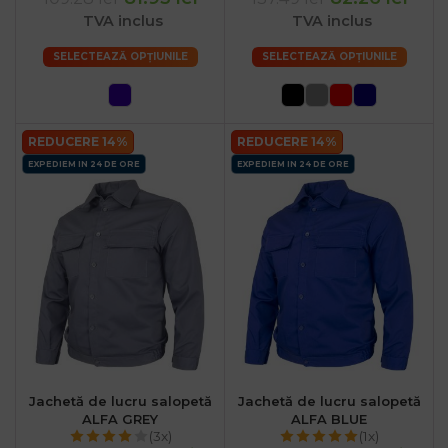
TVA inclus
TVA inclus
SELECTEAZĂ OPȚIUNILE
SELECTEAZĂ OPȚIUNILE
REDUCERE 14%
REDUCERE 14%
EXPEDIEM IN 24 DE ORE
EXPEDIEM IN 24 DE ORE
Jachetă de lucru salopetă
Jachetă de lucru salopetă
ALFA GREY
ALFA BLUE
(3x)
(1x)