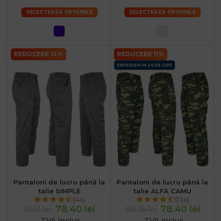
SELECTEAZĂ OPȚIUNILE
SELECTEAZĂ OPȚIUNILE
REDUCERE 14%
REDUCERE 11%
EXPEDIEM IN 24 DE ORE
Pantaloni de lucru până la
Pantaloni de lucru până la
talie SIMPLE
talie ALFA CAMU
(4x)
(13x)
78.40 lei
78.40 lei
91.51 lei
88.18 lei
TVA inclus
TVA inclus