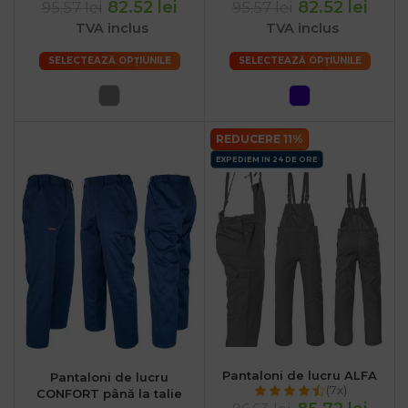
82.52 lei
82.52 lei
95.57 lei
95.57 lei
TVA inclus
TVA inclus
SELECTEAZĂ OPȚIUNILE
SELECTEAZĂ OPȚIUNILE
REDUCERE 11%
EXPEDIEM IN 24 DE ORE
Pantaloni de lucru ALFA
Pantaloni de lucru
(7x)
CONFORT până la talie