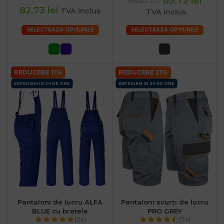
85.72 lei
96.63 lei
82.73 lei
TVA inclus
TVA inclus
SELECTEAZĂ OPȚIUNILE
SELECTEAZĂ OPȚIUNILE
REDUCERE 11%
REDUCERE 21%
EXPEDIEM IN 24 DE ORE
EXPEDIEM IN 24 DE ORE
Pantaloni de lucru ALFA
Pantaloni scurți de lucru
BLUE cu bretele
PRO GREY
(2x)
(7x)