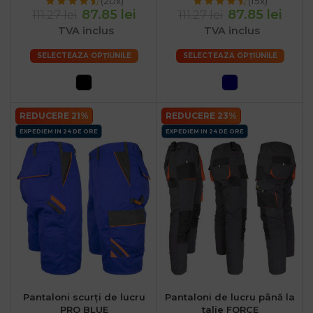
(20x)
(15x)
87.85 lei
87.85 lei
111.27 lei
111.27 lei
TVA inclus
TVA inclus
SELECTEAZĂ OPȚIUNILE
SELECTEAZĂ OPȚIUNILE
REDUCERE 21%
REDUCERE 23%
EXPEDIEM IN 24 DE ORE
EXPEDIEM IN 24 DE ORE
Pantaloni scurți de lucru
Pantaloni de lucru până la
PRO BLUE
talie FORCE