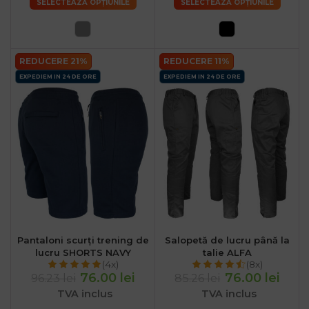
SELECTEAZĂ OPȚIUNILE
SELECTEAZĂ OPȚIUNILE
REDUCERE 21%
REDUCERE 11%
EXPEDIEM IN 24 DE ORE
EXPEDIEM IN 24 DE ORE
Pantaloni scurți trening de
Salopetă de lucru până la
lucru SHORTS NAVY
talie ALFA
(4x)
(8x)
76.00 lei
76.00 lei
96.23 lei
85.26 lei
TVA inclus
TVA inclus