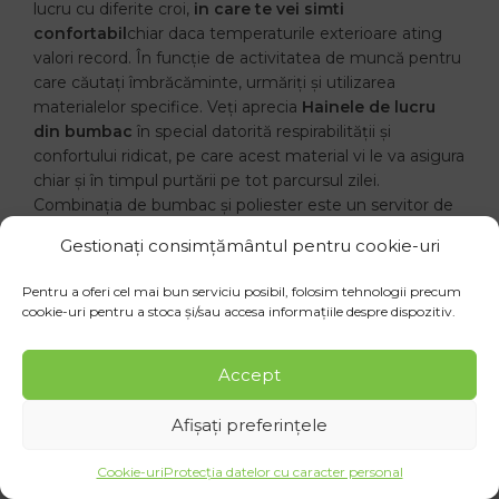
lucru cu diferite croi,
in care te vei simti
confortabil
chiar daca temperaturile exterioare ating
valori record. În funcție de activitatea de muncă pentru
care căutați îmbrăcăminte, urmăriți și utilizarea
materialelor specifice. Veți aprecia
Hainele de lucru
din bumbac
în special datorită respirabilității și
confortului ridicat, pe care acest material vi le va asigura
chiar și în timpul purtării pe tot parcursul zilei.
Combinația de bumbac și poliester este un servitor de
calitate pentru îmbrăcăminte. În această combinație,
Gestionați consimțământul pentru cookie-uri
materialul este ferm, dar în același timp respirabil,
absoarbe bine transpirația și o risipește împreună cu
Pentru a oferi cel mai bun serviciu posibil, folosim tehnologii precum
căldura. În comparație cu hainele din bumbac,
cookie-uri pentru a stoca și/sau accesa informațiile despre dispozitiv.
materialul combinat nu își pierde culoarea sau
proprietățile în timpul spălărilor frecvente sau pe
Accept
termen lung. La temperaturi de vara, greutatea ideala a
materialului este de 260 g/m2, ceea ce inseamna ca
Afișați preferințele
hainele sunt usoare, respirabile si nu vei transpira in ele.
În lunile de tranziție, este indicat să vă asigurați și să
Cookie-uri
Protecția datelor cu caracter personal
alegeți o greutate mai mare decât cea menționată.