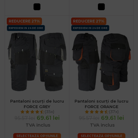
REDUCERE 27%
REDUCERE 27%
EXPEDIEM IN 24 DE ORE
EXPEDIEM IN 24 DE ORE
Pantaloni scurți de lucru
Pantaloni scurți de lucru
FORCE GREY
FORCE ORANGE
(35x)
(37x)
69.61 lei
69.61 lei
95.57 lei
95.57 lei
TVA inclus
TVA inclus
SELECTEAZĂ OPȚIUNILE
SELECTEAZĂ OPȚIUNILE