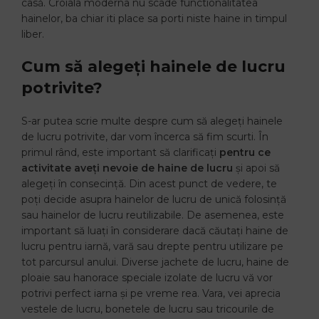
casă. Croiala moderna nu scade functionalitatea
hainelor, ba chiar iti place sa porti niste haine in timpul
liber.
Cum să alegeți hainele de lucru
potrivite?
S-ar putea scrie multe despre cum să alegeți hainele
de lucru potrivite, dar vom încerca să fim scurti. În
primul rând, este important să clarificați
pentru ce
activitate aveți nevoie de haine de lucru
și apoi să
alegeți în consecință. Din acest punct de vedere, te
poți decide asupra hainelor de lucru de unică folosință
sau hainelor de lucru reutilizabile. De asemenea, este
important să luați în considerare dacă căutați haine de
lucru pentru iarnă, vară sau drepte pentru utilizare pe
tot parcursul anului. Diverse jachete de lucru, haine de
ploaie sau hanorace speciale izolate de lucru vă vor
potrivi perfect iarna și pe vreme rea. Vara, vei aprecia
vestele de lucru, bonetele de lucru sau tricourile de