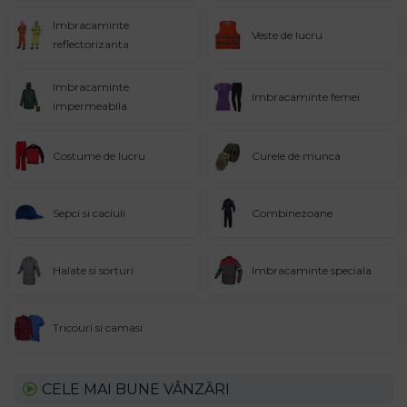
Imbracaminte
Veste de lucru
reflectorizanta
Imbracaminte
Imbracaminte femei
impermeabila
Costume de lucru
Curele de munca
Sepci si caciuli
Combinezoane
Halate si sorturi
Imbracaminte speciala
Tricouri si camasi
CELE MAI BUNE VÂNZĂRI