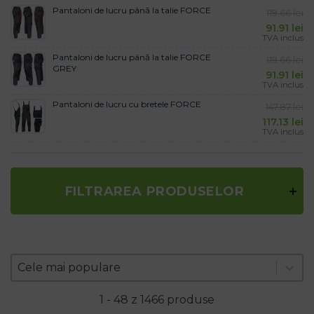
Pantaloni de lucru până la talie FORCE
119.66
lei
91.91
lei
TVA inclus
Pantaloni de lucru până la talie FORCE
119.66
lei
GREY
91.91
lei
TVA inclus
Pantaloni de lucru cu bretele FORCE
147.87
lei
117.13
lei
TVA inclus
FILTRAREA PRODUSELOR
Zoradenie produktov
Sort content
Sort content
Cele mai populare
1 - 48 z 1466 produse
.ro