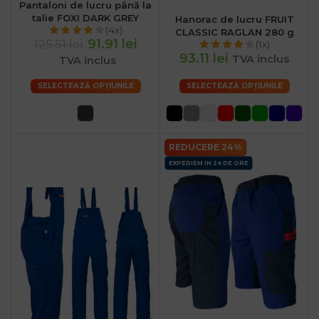
Pantaloni de lucru până la
talie FOXI DARK GREY
Hanorac de lucru FRUIT
(4x)
CLASSIC RAGLAN 280 g
91.91 lei
125.51 lei
(1x)
93.11 lei
TVA inclus
TVA inclus
SELECTEAZĂ OPȚIUNILE
SELECTEAZĂ OPȚIUNILE
REDUCERE 24%
EXPEDIEM IN 24 DE ORE