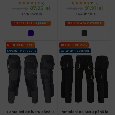
(5x)
(51x)
87.85 lei
91.91 lei
111.27 lei
119.66 lei
TVA inclus
TVA inclus
SELECTEAZĂ OPȚIUNILE
SELECTEAZĂ OPȚIUNILE
REDUCERE 23%
REDUCERE 23%
EXPEDIEM IN 24 DE ORE
EXPEDIEM IN 24 DE ORE
Pantaloni de lucru până la
Pantaloni de lucru până la