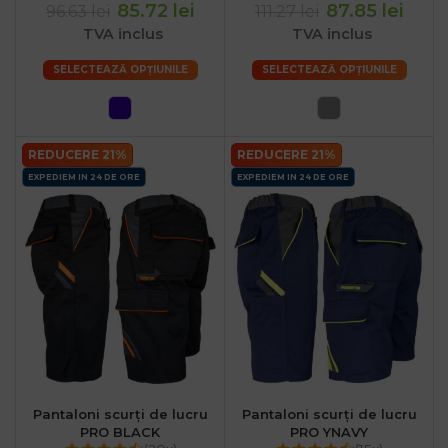
85.72 lei
87.85 lei
96.63 lei
111.27 lei
TVA inclus
TVA inclus
SELECTEAZĂ OPȚIUNILE
SELECTEAZĂ OPȚIUNILE
REDUCERE 21%
REDUCERE 21%
EXPEDIEM IN 24 DE ORE
EXPEDIEM IN 24 DE ORE
Pantaloni scurți de lucru
Pantaloni scurți de lucru
PRO BLACK
PRO YNAVY