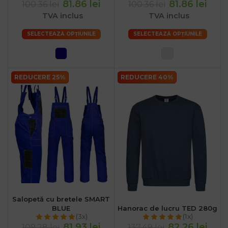
81.86 lei
81.86 lei
100.36 lei
100.36 lei
TVA inclus
TVA inclus
SELECTEAZĂ OPȚIUNILE
SELECTEAZĂ OPȚIUNILE
REDUCERE 25%
REDUCERE 40%
Salopetă cu bretele SMART
BLUE
Hanorac de lucru TED 280g
(3x)
(1x)
81.93 lei
82.26 lei
109.28 lei
137.49 lei