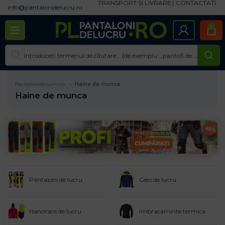
TRANSPORT ȘI LIVRARE
CONTACTAȚI
info@pantalonidelucru.ro
0
Pantalonidelucru.ro
Haine de munca
Haine de munca
Pantaloni de lucru
Geci de lucru
Hanorace de lucru
Imbracaminte termica