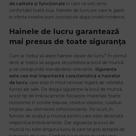
de calitate și funcționale
în care vă veți simți
confortabil toată ziua. Hainele de lucru pe care le gasiti
in oferta noastra sunt concepute dupa croieli moderne.
Hainele de lucru garantează
mai presus de toate siguranța
Cum ar trebui să arate hainele ideale de lucru? În primul
rând, ar trebui să asigure securitatea la locul de muncă
și să corespundă standardelor relevante.
Siguranța
este cea mai importantă caracteristică a hainelor
de lucru
, care este în mod necesar legată de celelalte
funcții ale sale. De dragul siguranței la locul de muncă,
acest tip de îmbrăcăminte folosește materiale foarte
rezistente în zonele expuse, țesături elastice, cusături
întărite sau elemente reflectorizante. Pe scurt, în
funcție de scopul și munca pentru care este destinată
respectiva îmbrăcăminte. Dar siguranța la locul de
muncă nu este singurul lucru la care te poți aștepta de