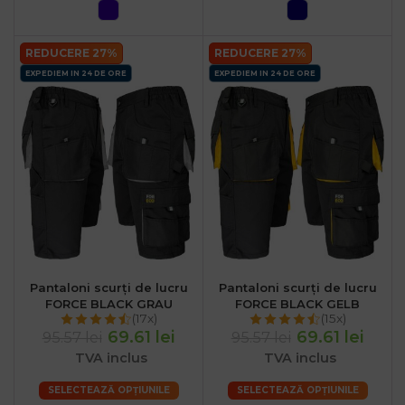
REDUCERE 27%
REDUCERE 27%
EXPEDIEM IN 24 DE ORE
EXPEDIEM IN 24 DE ORE
Pantaloni scurți de lucru
Pantaloni scurți de lucru
FORCE BLACK GRAU
FORCE BLACK GELB
(17x)
(15x)
69.61 lei
69.61 lei
95.57 lei
95.57 lei
TVA inclus
TVA inclus
SELECTEAZĂ OPȚIUNILE
SELECTEAZĂ OPȚIUNILE