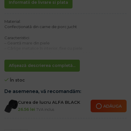
Informatii de livrare si plata
Material:
Confecționată din carne de porc jucht
Caracteristici
– Geantă mare din piele
– Cârlige metalice în interior, fixe cu piele
– Curea de umăr din piele cu lungime reglabilă
– Suporturi pentru scule în interior
– În culoare naturală
Afișează descrierea completă...
– Potrivit pentru electricieni
– Dimensiune 40x17x27 cm
În stoc
De asemenea, vă recomandăm:
Curea de lucru ALFA BLACK
ADĂUGA
26.56
lei
TVA inclus