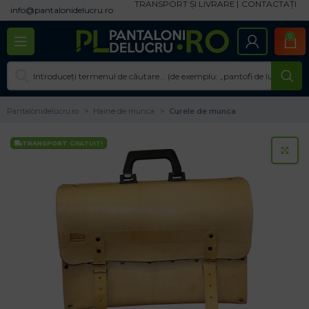
TRANSPORT ȘI LIVRARE
CONTACTAȚI
info@pantalonidelucru.ro
0
Pantalonidelucru.ro
Haine de munca
Curele de munca
TRANSPORT
GRATUIT!
CL