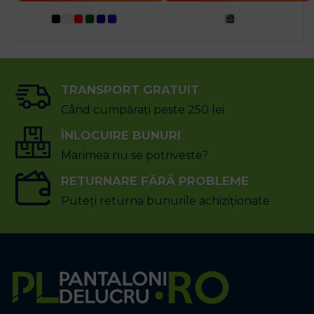
TRANSPORT GRATUIT
Când cumpărați peste 250 lei
ÎNLOCUIRE BUNURI
Marimea nu se potriveste?
RETURNARE FĂRĂ PROBLEME
Puteți returna bunurile achiziționate