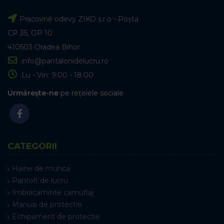
Pracovné odevy ZIKO s.r.o - Poșta
CP 35, OP 10
410503 Oradea Bihor
info@pantalonidelucru.ro
Lu - Vin: 9:00 - 18:00
Urmărește-ne
pe rețelele sociale
CATEGORII
Haine de munca
Pantofi de lucru
Imbracaminte camuflaj
Manusi de protectie
Echipament de protectie