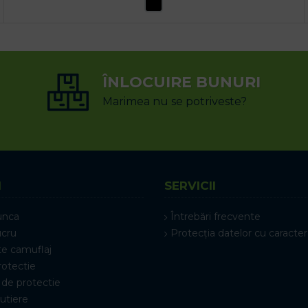
SELECTEAZĂ OPȚIUNILE
ÎNLOCUIRE BUNURI
Marimea nu se potriveste?
I
SERVICII
unca
Întrebări frecvente
ucru
Protecția datelor cu caracter
e camuflaj
rotectie
de protectie
rutiere