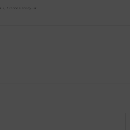
cru
,
Creme si spray-uri