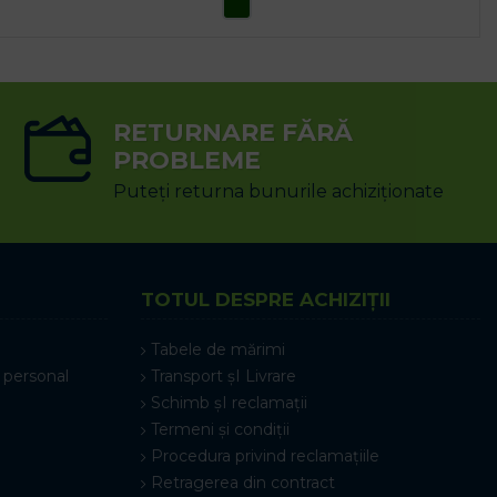
SELECTEAZĂ OPȚIUNILE
RETURNARE FĂRĂ
PROBLEME
Puteți returna bunurile achiziționate
TOTUL DESPRE ACHIZIȚII
Tabele de mărimi
 personal
Transport șI Livrare
Schimb șI reclamații
Termeni și condiții
Procedura privind reclamațiile
Retragerea din contract