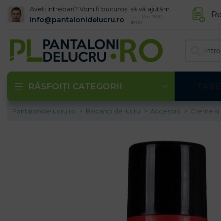
Aveti intrebari? Vom fi bucuroși să vă ajutăm.
Re
Lu - Vin: 9:00 -
info@pantalonidelucru.ro
18:00
RĂSFOIȚI CATEGORII
TABE
Pantalonidelucru.ro
Bocanci de lucru
Accesorii
Creme si 