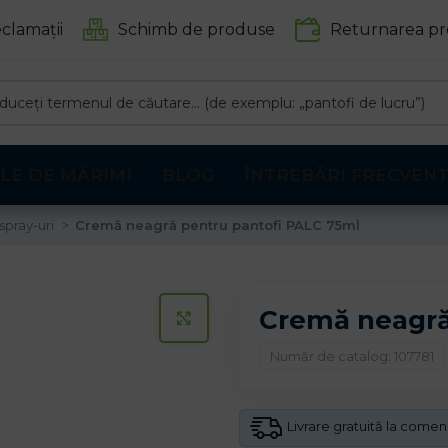
clamații
Schimb de produse
Returnarea pr
LE DE MĂRIMI
BLOG
ÎNTREBĂRI FRECVEN
spray-uri
Cremă neagră pentru pantofi PALC 75ml
Cremă neagră
CLICK PENTRU A MARI
Număr de catalog: 107781
Livrare gratuită la come