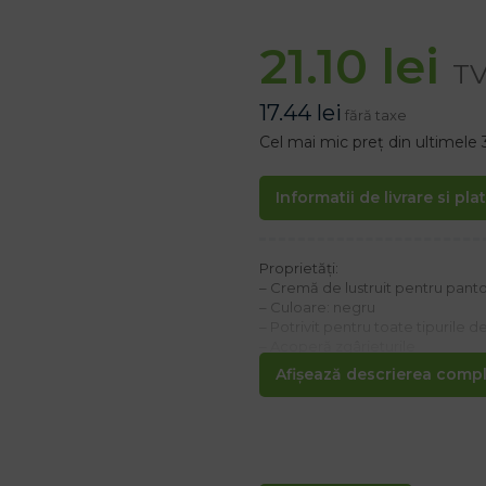
21.10
lei
TV
17.44
lei
fără taxe
Cel mai mic preț din ultimele 
Informatii de livrare si pla
Proprietăți:
– Cremă de lustruit pentru panto
– Culoare: negru
– Potrivit pentru toate tipurile 
– Acoperă zgârieturile
– protejează împotriva umezelii
Afișează descrierea comple