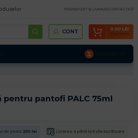
oduselor
TRANSPORT ȘI LIVRARE
CONTACTAȚI
0.00
LEI
CONT
0
articole
PROMOTII
TE
 pentru pantofi PALC 75ml
Livrarea:
4 până la 6 zile lucrătoare
nzi de peste
250 lei