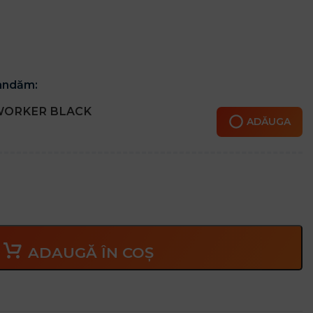
andăm:
u WORKER BLACK
ADĂUGA
ADAUGĂ ÎN COȘ