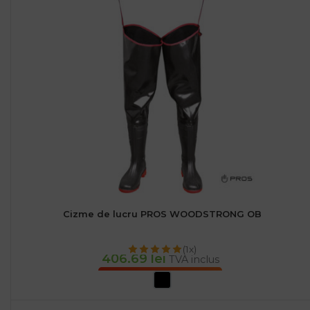
Cizme de lucru PROS WOODSTRONG OB
(1x)
406.69
lei
TVA inclus
SELECTEAZĂ OPȚIUNILE