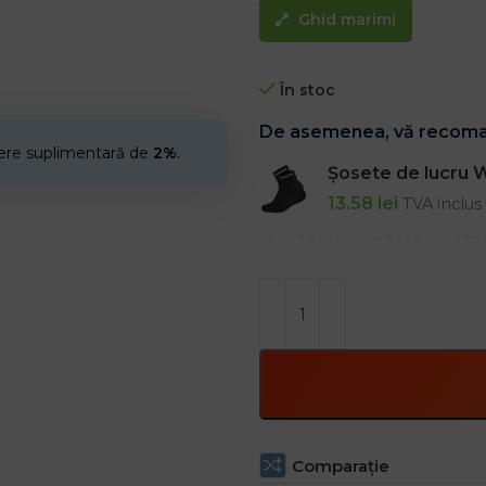
Ghid marimi
În stoc
De asemenea, vă recom
cere suplimentară de
2%
.
Șosete de lucr
13.58
lei
TVA inclus
Comparaţie