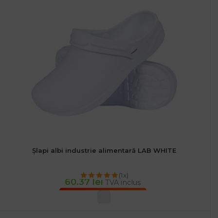
Șlapi albi industrie alimentară LAB WHITE
(1x)
60.37
lei
TVA inclus
SELECTEAZĂ OPȚIUNILE