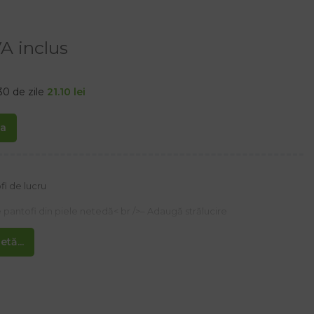
A inclus
30 de zile
21.10
lei
ta
fi de lucru
de pantofi din piele netedă< br />– Adaugă strălucire
tă...