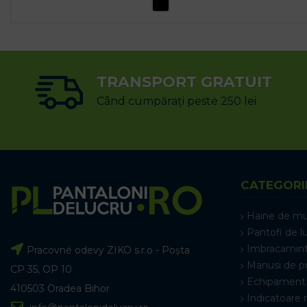
SELECTEAZĂ OPȚIUNILE
TRANSPORT GRATUIT
Când cumpărați peste 250 lei
CATEGORI
Haine de m
Pantofi de l
Imbracamint
Pracovné odevy ZIKO s.r.o - Poșta
Manusi de p
CP 35, OP 10
Echipament 
410503 Oradea Bihor
Indicatoare 