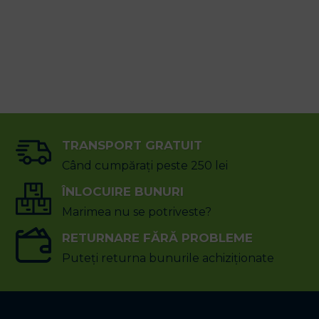
.ro
:00
TRANSPORT GRATUIT
Când cumpărați peste 250 lei
ÎNLOCUIRE BUNURI
Marimea nu se potriveste?
RETURNARE FĂRĂ PROBLEME
Puteți returna bunurile achiziționate