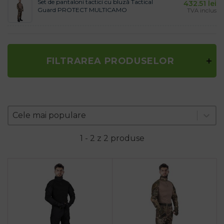
Set de pantaloni tactici cu bluză Tactical
432.51
lei
Guard PROTECT MULTICAMO
TVA inclus
FILTRAREA PRODUSELOR
Zoradenie produktov
Sort content
Sort content
Cele mai populare
1 - 2 z 2 produse