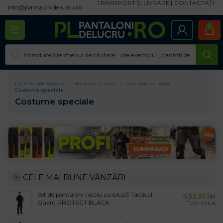
TRANSPORT ȘI LIVRARE
CONTACTAȚI
info@pantalonidelucru.ro
0
Pantalonidelucru.ro
Haine de munca
Costume de lucru
Costume speciale
Costume speciale
CELE MAI BUNE VÂNZĂRI
Set de pantaloni tactici cu bluză Tactical
432.51
lei
Guard PROTECT BLACK
TVA inclus