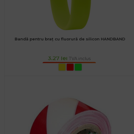
Bandă pentru braț cu fluorură de silicon HANDBAND
3.27
lei
TVA inclus
SELECTEAZĂ OPȚIUNILE