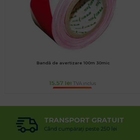
Bandă de avertizare 100m 30mic
15.57
lei
TVA inclus
ADAUGĂ ÎN COȘ
TRANSPORT GRATUIT
Când cumpărați peste 250 lei