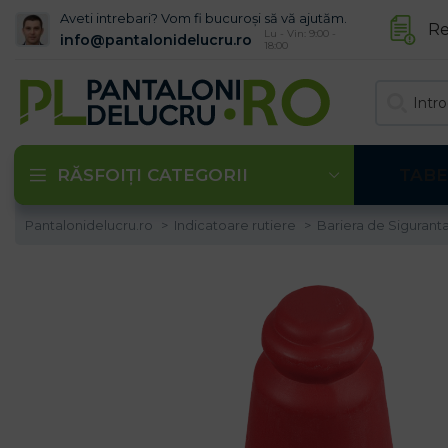
Aveti intrebari? Vom fi bucuroși să vă ajutăm.
Re
Lu - Vin: 9:00 -
info@pantalonidelucru.ro
18:00
RĂSFOIȚI CATEGORII
TABE
Pantalonidelucru.ro
Indicatoare rutiere
Bariera de Sigurant