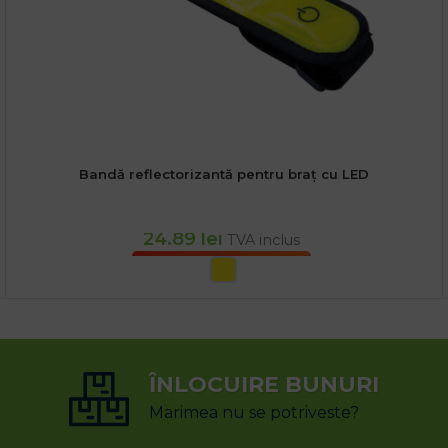
Bandă reflectorizantă pentru braț cu LED
24.89
lei
TVA inclus
SELECTEAZĂ OPȚIUNILE
ÎNLOCUIRE BUNURI
Marimea nu se potriveste?