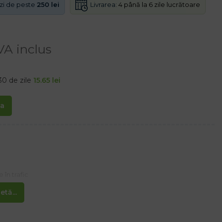
Livrarea:
4 până la 6 zile lucrătoare
nzi de peste
250 lei
VA inclus
30 de zile
15.65
lei
ta
în trafic
e conuri
tă...
a unui gard SIMPLE și rapid