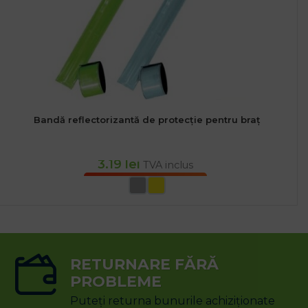
Bandă reflectorizantă de protecție pentru braț
3.19
lei
TVA inclus
SELECTEAZĂ OPȚIUNILE
RETURNARE FĂRĂ
PROBLEME
Puteți returna bunurile achiziționate