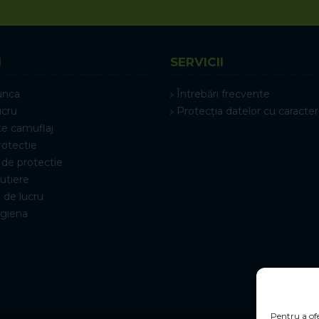
I
SERVICII
unca
Întrebări frecvente
ucru
Protecția datelor cu caracter
e camuflaj
rotectie
de protectie
rutiere
 de lucru
igiena
Pentru a ofe