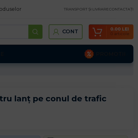
oduselor
TRANSPORT ȘI LIVRARE
CONTACTAȚI
0.00
LEI
CONT
0
articole
PROMOTII
TE
ru lanț pe conul de trafic