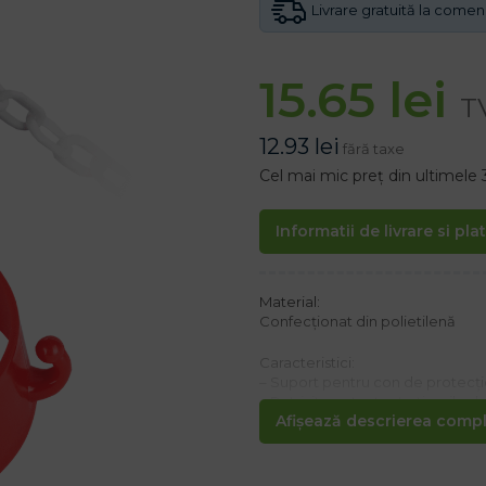
Livrare gratuită la come
15.65
lei
T
12.93
lei
fără taxe
Cel mai mic preț din ultimele 
Informatii de livrare si pla
Material:
Confecționat din polietilenă
Caracteristici:
– Suport pentru con de protecție 
– Potrivit pentru toate tipurile d
Afișează descrierea comple
– Are două cârlige de lanț
– Soluție practică pentru creare
– Diametru superior: 8,3 cm
– Diametru inferior: 9,3 cm