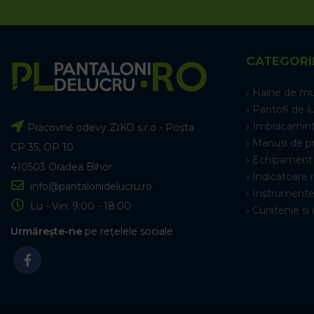
CATEGORI
Haine de m
Pantofi de l
Imbracamint
Pracovné odevy ZIKO s.r.o - Poșta
Manusi de p
CP 35, OP 10
Echipament 
410503 Oradea Bihor
Indicatoare 
info@pantalonidelucru.ro
Instrumente
Lu - Vin: 9:00 - 18:00
Curatenie si 
Urmărește-ne
pe rețelele sociale