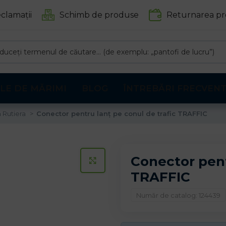
clamații
Schimb de produse
Returnarea pr
LE DE MĂRIMI
BLOG
ÎNTREBĂRI FRECVEN
a Rutiera
Conector pentru lanț pe conul de trafic TRAFFIC
Conector pent
CLICK PENTRU A MARI
TRAFFIC
Număr de catalog: 124439