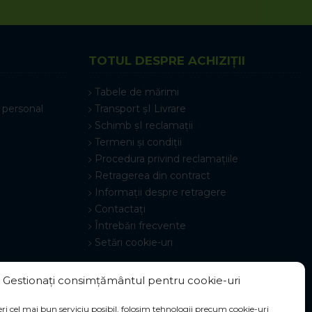
TOTUL DESPRE ACHIZIȚII
Tabele de mărimi
 personal
Transport șI Livrare
Schimb șI reclamații
Termeni și condiții
Procedura privind reclamațiile
Retragerea din contract
Informații despre retragere
Contactați
Întrebări frecvente
Setări cookie-uri
Gestionați consimțământul pentru cookie-uri
ri cel mai bun serviciu posibil, folosim tehnologii precum cookie-uri