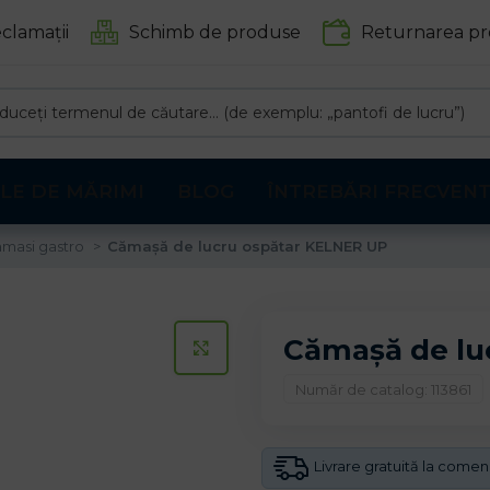
clamații
Schimb de produse
Returnarea pr
LE DE MĂRIMI
BLOG
ÎNTREBĂRI FRECVEN
masi gastro
Cămașă de lucru ospătar KELNER UP
Cămașă de lu
CLICK PENTRU A MARI
Număr de catalog: 113861
Livrare gratuită la come