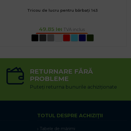
Tricou de lucru pentru bărbați 143
49.85
lei
TVA inclus
SELECTEAZĂ OPȚIUNILE
RETURNARE FĂRĂ
PROBLEME
Puteți returna bunurile achiziționate
TOTUL DESPRE ACHIZIȚII
Tabele de mărimi