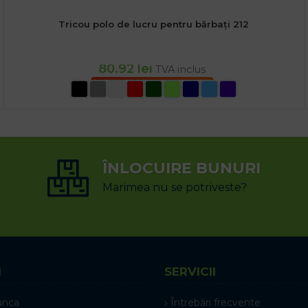
Tricou polo de lucru pentru bărbați 212
80.92
lei
TVA inclus
SELECTEAZĂ OPȚIUNILE
ÎNLOCUIRE BUNURI
Marimea nu se potriveste?
I
SERVICII
unca
Întrebări frecvente