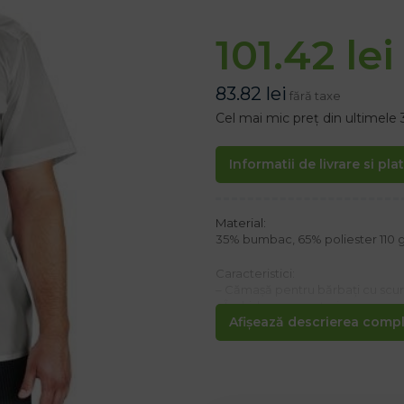
101.42
lei
83.82
lei
fără taxe
Cel mai mic preț din ultimele 
Informatii de livrare si pla
Material:
35% bumbac, 65% poliester 110 
Caracteristici:
– Cămașă pentru bărbați cu sc
– Închidere cu nasturi
Afișează descrierea comple
– 2 buzunare la piept
Ideal pentru lucru și utilizare ziln