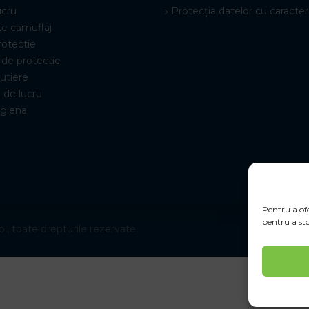
ucru
Protecția datelor cu caracter
e camuflaj
rotectie
de protectie
rutiere
 de lucru
igiena
Pentru a ofe
pentru a sto
., toate drepturile rezervate.