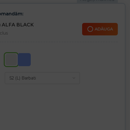
comandăm:
ru ALFA BLACK
ADĂUGA
clus