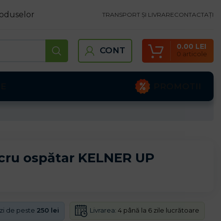
oduselor
TRANSPORT ȘI LIVRARE
CONTACTAȚI
0.00
LEI
CONT
0
articole
PROMOTII
TE
cru ospătar KELNER UP
Livrarea:
4 până la 6 zile lucrătoare
nzi de peste
250 lei