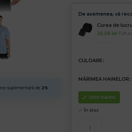
De asemenea, vă re
Curea de luc
26.56
lei
TVA in
CULOARE
MĂRIMEA HAINELOR
cere suplimentară de
2%
.
Ghid marimi
În stoc