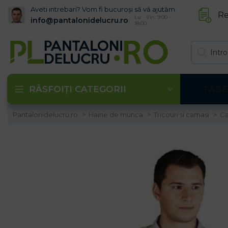
Aveti intrebari? Vom fi bucuroși să vă ajutăm.
Re
Lu - Vin: 9:00 -
info@pantalonidelucru.ro
18:00
RĂSFOIȚI CATEGORII
TABE
Pantalonidelucru.ro
Haine de munca
Tricouri si camasi
Ca