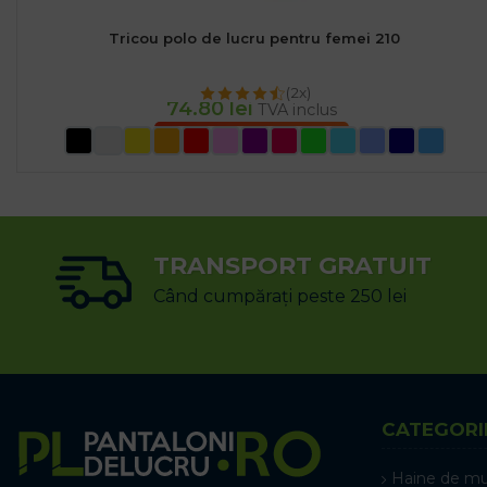
Tricou polo de lucru pentru femei 210
(2x)
74.80
lei
TVA inclus
SELECTEAZĂ OPȚIUNILE
TRANSPORT GRATUIT
Când cumpărați peste 250 lei
CATEGORI
Haine de m