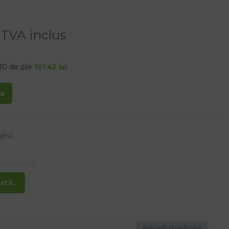
TVA inclus
30 de zile
101.42
lei
ta
g/m2
urtă mânecă
tă...
ică