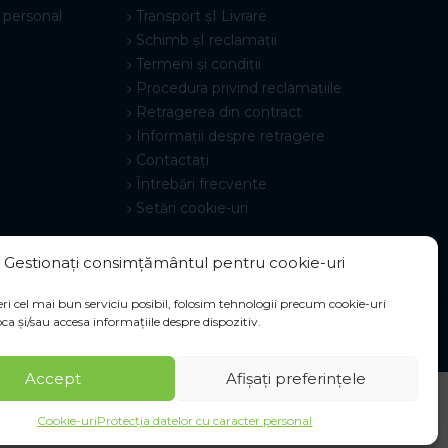
 personal
Transport șI Livrare
Schimb șI reclamații
Termeni și condiții
Procedura privind reclamațiile
Retragerea din contract
Informații despre retragere
Contactați
Întrebări frecvente
Setări cookie-uri
Gestionați consimțământul pentru cookie-uri
ri cel mai bun serviciu posibil, folosim tehnologii precum cookie-uri
ca și/sau accesa informațiile despre dispozitiv.
Accept
Afișați preferințele
Cookie-uri
Protecția datelor cu caracter personal