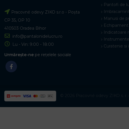
Pantofi de l
Imbracamint
Pracovné odevy ZIKO s.r.o - Poșta
Manusi de p
CP 35, OP 10
Echipament 
410503 Oradea Bihor
Indicatoare 
info@pantalonidelucru.ro
Instrumente
Lu - Vin: 9:00 - 18:00
Curatenie si 
Urmărește-ne
pe rețelele sociale
© 2026 Pracovné odevy ZIKO s. r. o