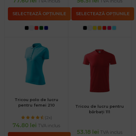
77.60
lei
56.51
lei
TVA inclus
TVA inclus
SELECTEAZĂ OPȚIUNILE
SELECTEAZĂ OPȚIUNILE
Tricou polo de lucru
pentru femei 210
Tricou de lucru pentru
bărbați 111
(2x)
74.80
lei
TVA inclus
53.18
lei
TVA inclus