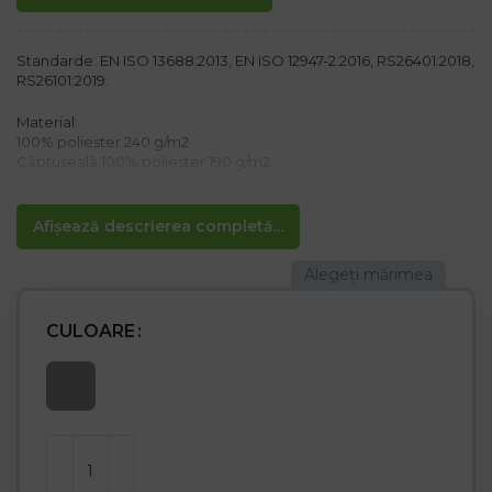
Standarde: EN ISO 13688:2013, EN ISO 12947-2:2016, RS26401:2018,
RS26101:2019.
Material:
100% poliester 240 g/m2
Căptușeală 100% poliester 190 g/m2
Caracteristici:
– Urechile și husa frontală acoperite cu blană moale
Afișează descrierea completă...
– Perfect potrivit pentru zilele reci de iarnă
Șapca are mărimea 60
CULOARE