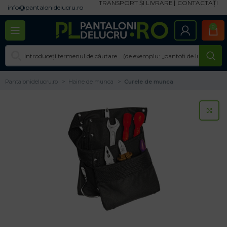
TRANSPORT ȘI LIVRARE
CONTACTAȚI
info@pantalonidelucru.ro
0
Pantalonidelucru.ro
Haine de munca
Curele de munca
CL