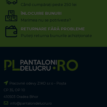
Când cumpărați peste 250 lei
ÎNLOCUIRE BUNURI
Marimea nu se potriveste?
RETURNARE FĂRĂ PROBLEME
Puteți returna bunurile achiziționate
Pracovné odevy ZIKO s.r.o - Poșta
CP 35, OP 10
410503 Oradea Bihor
info@pantalonidelucru.ro