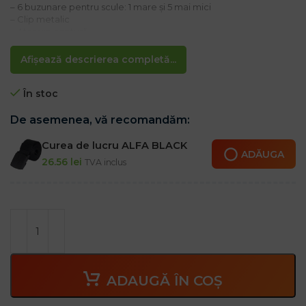
– 6 buzunare pentru scule: 1 mare și 5 mai mici
– Clip metalic
– Atașare centură
– Ideal pentru montatori
Afișează descrierea completă...
În stoc
De asemenea, vă recomandăm:
Curea de lucru ALFA BLACK
ADĂUGA
26.56
lei
TVA inclus
ADAUGĂ ÎN COȘ