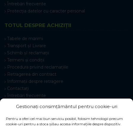
Întrebări frecvente
Protecția datelor cu caracter personal
TOTUL DESPRE ACHIZIȚII
Tabele de mărimi
Transport șI Livrare
Schimb șI reclamații
Termeni și condiții
Procedura privind reclamațiile
Retragerea din contract
Informații despre retragere
Contactați
Întrebări frecvente
Setări cookie-uri
Gestionați consimțământul pentru cookie-uri
Pentru a oferi cel mai bun serviciu posibil, folosim tehnologii precum
cookie-uri pentru a stoca și/sau accesa informațiile despre dispozitiv.