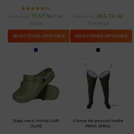
(1x)
17.57
lei
265.74
lei
35.40
lei
316.25
lei
TVA
inclus
TVA inclus
SELECTEAZĂ OPȚIUNILE
SELECTEAZĂ OPȚIUNILE
Șlapi verzi închiși LAB
Cizme de pescuit înalte
OLIVE
PROS WR02