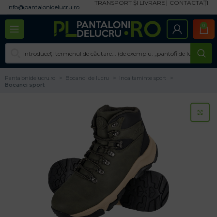
TRANSPORT ȘI LIVRARE
CONTACTAȚI
info@pantalonidelucru.ro
0
Pantalonidelucru.ro
Bocanci de lucru
Incaltaminte sport
Bocanci sport
CL