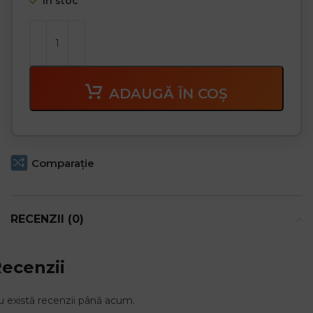
În stoc
ADAUGĂ ÎN COȘ
Comparaţie
RECENZII (0)
ecenzii
 există recenzii până acum.