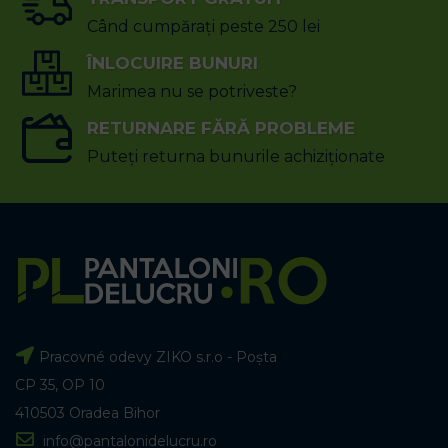
Când cumpărați peste 250 lei
ÎNLOCUIRE BUNURI
Marimea nu se potriveste?
RETURNARE FĂRĂ PROBLEME
Puteți returna bunurile achiziționate
Pracovné odevy ZIKO s.r.o - Poșta
CP 35, OP 10
410503 Oradea Bihor
info@pantalonidelucru.ro