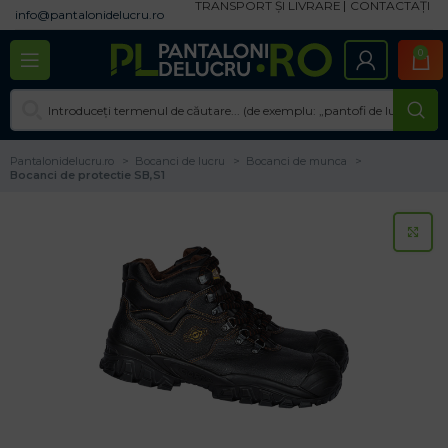
TRANSPORT ȘI LIVRARE
CONTACTAȚI
info@pantalonidelucru.ro
0
Pantalonidelucru.ro
Bocanci de lucru
Bocanci de munca
Bocanci de protectie SB,S1
CL