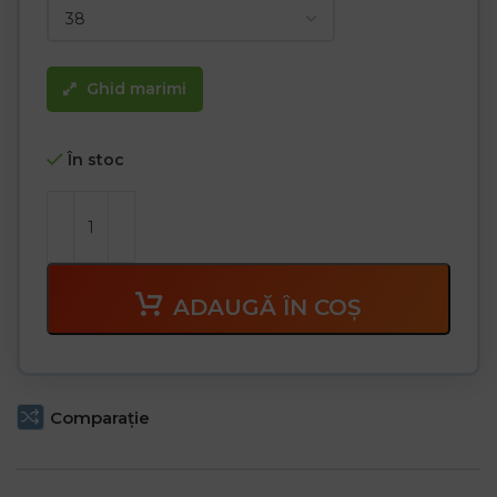
Ghid marimi
În stoc
ADAUGĂ ÎN COȘ
Comparaţie