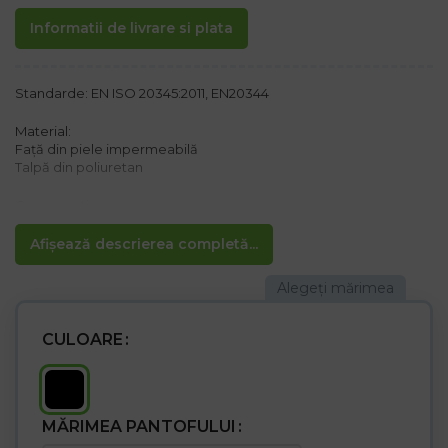
Informatii de livrare si plata
Standarde: EN ISO 20345:2011, EN20344
Material:
Față din piele impermeabilă
Talpă din poliuretan
Caracteristici:
– Căptușeală rezistentă la abraziune din țesătură respirabilă,
absoarbe transpirația
Afișează descrierea completă...
– Inserție antistatică, detașabilă acoperită cu material
– Căptușeală din oțel 200 J/15 kN
– Căptușeală din oțel în talpă
– Categoria S3 UK SRC
CULOARE
MĂRIMEA PANTOFULUI