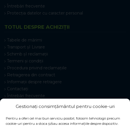
Întrebări frecvente
Protecția datelor cu caracter personal
TOTUL DESPRE ACHIZIȚII
Tabele de mărimi
Transport șI Livrare
Schimb șI reclamații
Termeni și condiții
Procedura privind reclamațiile
Retragerea din contract
Informații despre retragere
Contactați
Întrebări frecvente
Setări cookie-uri
Gestionați consimțământul pentru cookie-uri
Pentru a oferi cel mai bun serviciu posibil, folosim tehnologii precum
cookie-uri pentru a stoca și/sau accesa informațiile despre dispozitiv.