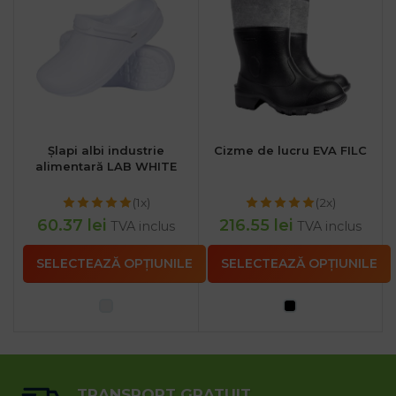
Șlapi albi industrie
Cizme de lucru EVA FILC
alimentară LAB WHITE
(1x)
(2x)
60.37
lei
216.55
lei
TVA inclus
TVA inclus
SELECTEAZĂ OPȚIUNILE
SELECTEAZĂ OPȚIUNILE
TRANSPORT GRATUIT