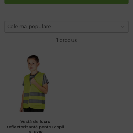
Zoradenie produktov
Sort content
Sort content
Cele mai populare
1 produs
Vestă de lucru
.ro
reflectorizantă pentru copii
:00
ALEXIK