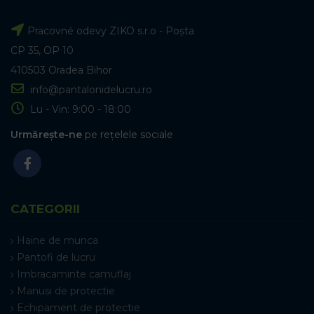
Pracovné odevy ZIKO s.r.o - Poșta
CP 35, OP 10
410503 Oradea Bihor
info@pantalonidelucru.ro
Lu - Vin: 9:00 - 18:00
Urmărește-ne
pe rețelele sociale
CATEGORII
Haine de munca
Pantofi de lucru
Imbracaminte camuflaj
Manusi de protectie
Echipament de protectie