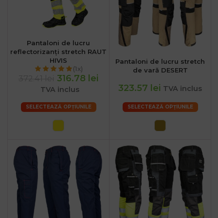
Pantaloni de lucru
reflectorizanți stretch RAUT
HIVIS
Pantaloni de lucru stretch
(1x)
de vară DESERT
316.78 lei
372.41 lei
323.57 lei
TVA inclus
TVA inclus
SELECTEAZĂ OPȚIUNILE
SELECTEAZĂ OPȚIUNILE