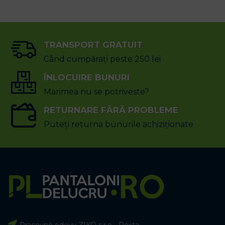
TRANSPORT GRATUIT
Când cumpărați peste 250 lei
ÎNLOCUIRE BUNURI
Marimea nu se potriveste?
RETURNARE FĂRĂ PROBLEME
Puteți returna bunurile achiziționate
Pracovné odevy ZIKO s.r.o - Poșta