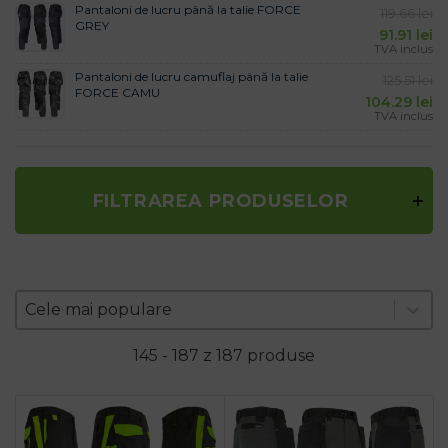
Pantaloni de lucru până la talie FORCE
119.66
lei
GREY
91.91
lei
TVA inclus
Pantaloni de lucru camuflaj până la talie
125.51
lei
FORCE CAMU
104.29
lei
TVA inclus
FILTRAREA PRODUSELOR
Zoradenie produktov
Sort content
Sort content
Cele mai populare
145 - 187 z 187 produse