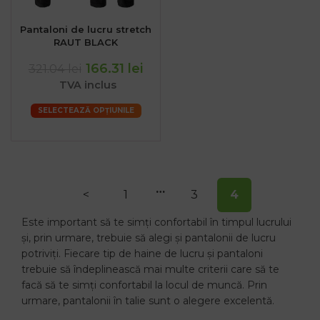
Pantaloni de lucru stretch
RAUT BLACK
166.31 lei
321.04 lei
TVA inclus
SELECTEAZĂ OPȚIUNILE
…
<
1
3
4
Este important să te simți confortabil în timpul lucrului
și, prin urmare, trebuie să alegi și pantalonii de lucru
potriviți. Fiecare tip de haine de lucru și pantaloni
trebuie să îndeplinească mai multe criterii care să te
facă să te simți confortabil la locul de muncă. Prin
urmare, pantalonii în talie sunt o alegere excelentă.