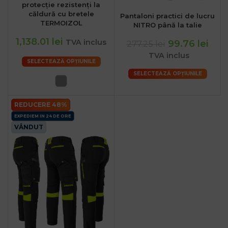
protecție rezistenți la
căldură cu bretele
Pantaloni practici de lucru
TERMOIZOL
NITRO până la talie
1,138.01 lei
TVA inclus
99.76 lei
277.25 lei
TVA inclus
SELECTEAZĂ OPȚIUNILE
SELECTEAZĂ OPȚIUNILE
REDUCERE 48%
EXPEDIEM IN 24 DE ORE
VÂNDUT