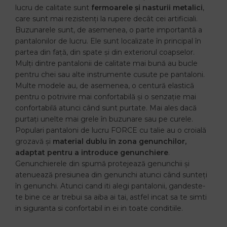
lucru de calitate sunt
fermoarele și nasturii metalici
,
care sunt mai rezistenți la rupere decât cei artificiali.
Buzunarele sunt, de asemenea, o parte importantă a
pantalonilor de lucru. Ele sunt localizate în principal în
partea din față, din spate și din exteriorul coapselor.
Mulți dintre pantalonii de calitate mai bună au bucle
pentru chei sau alte instrumente cusute pe pantaloni.
Multe modele au, de asemenea, o centură elastică
pentru o potrivire mai confortabilă și o senzație mai
confortabilă atunci când sunt purtate. Mai ales dacă
purtați unelte mai grele în buzunare sau pe curele.
Populari pantaloni de lucru FORCE cu talie au o croială
grozavă și
material dublu în zona genunchilor,
adaptat pentru a introduce genunchiere
.
Genunchierele din spumă protejează genunchii și
atenuează presiunea din genunchi atunci când sunteți
în genunchi. Atunci cand iti alegi pantalonii, gandeste-
te bine ce ar trebui sa aiba ai tai, astfel incat sa te simti
in siguranta si confortabil in ei in toate conditiile.