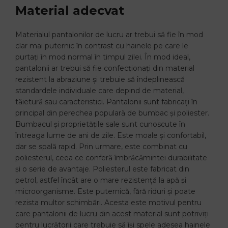
Material adecvat
Materialul pantalonilor de lucru ar trebui să fie în mod
clar mai puternic în contrast cu hainele pe care le
purtați în mod normal în timpul zilei. În mod ideal,
pantalonii ar trebui să fie confecționați din material
rezistent la abraziune și trebuie să îndeplinească
standardele individuale care depind de material,
tăietură sau caracteristici. Pantalonii sunt fabricați în
principal din perechea populară de bumbac și poliester.
Bumbacul și proprietățile sale sunt cunoscute în
întreaga lume de ani de zile. Este moale și confortabil,
dar se spală rapid. Prin urmare, este combinat cu
poliesterul, ceea ce conferă îmbrăcămintei durabilitate
și o serie de avantaje. Poliesterul este fabricat din
petrol, astfel încât are o mare rezistență la apă și
microorganisme. Este puternică, fără riduri și poate
rezista multor schimbări. Acesta este motivul pentru
care pantalonii de lucru din acest material sunt potriviți
pentru lucrătorii care trebuie să își spele adesea hainele