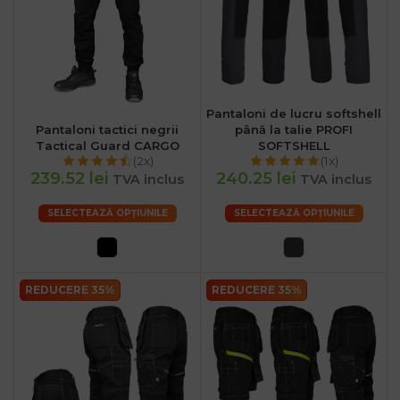
Pantaloni de lucru softshell
Pantaloni tactici negrii
până la talie PROFI
Tactical Guard CARGO
SOFTSHELL
(2x)
(1x)
239.52 lei
240.25 lei
TVA inclus
TVA inclus
SELECTEAZĂ OPȚIUNILE
SELECTEAZĂ OPȚIUNILE
.ro
:00
REDUCERE 35%
REDUCERE 35%