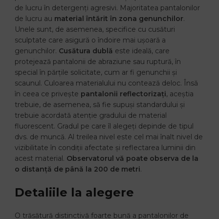
de lucru în detergenți agresivi. Majoritatea pantalonilor
de lucru au
material întărit în zona genunchilor
.
Unele sunt, de asemenea, specifice cu cusături
sculptate care asigură o îndoire mai ușoară a
genunchilor.
Cusătura dublă
este ideală, care
protejează pantalonii de abraziune sau ruptură, în
special în părțile solicitate, cum ar fi genunchii și
scaunul. Culoarea materialului nu contează deloc. Însă
în ceea ce privește
pantalonii reflectorizați
, aceștia
trebuie, de asemenea, să fie supuși standardului și
trebuie acordată atenție gradului de material
fluorescent. Gradul pe care îl alegeți depinde de tipul
dvs. de muncă. Al treilea nivel este cel mai înalt nivel de
vizibilitate în condiții afectate și reflectarea luminii din
acest material.
Observatorul vă poate observa de la
o distanță de până la 200 de metri
.
Detaliile la alegere
O trăsătură distinctivă foarte bună a pantalonilor de