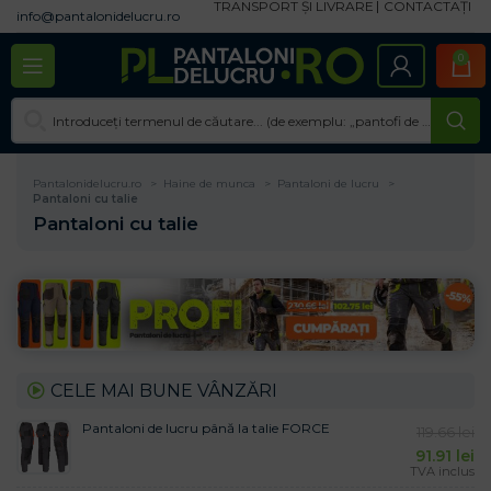
TRANSPORT ȘI LIVRARE
CONTACTAȚI
info@pantalonidelucru.ro
0
Pantalonidelucru.ro
Haine de munca
Pantaloni de lucru
Pantaloni cu talie
Pantaloni cu talie
CELE MAI BUNE VÂNZĂRI
Pantaloni de lucru până la talie FORCE
119.66
lei
91.91
lei
TVA inclus