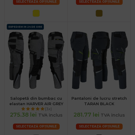
SELECTEAZĂ OPȚIUNILE
SELECTEAZĂ OPȚIUNILE
EXPEDIEM IN 24 DE ORE
Salopetă din bumbac cu
Pantaloni de lucru stretch
elastan HARVER AIR GREY
TARAN BLACK
(3x)
275.38 lei
281.77 lei
TVA inclus
TVA inclus
SELECTEAZĂ OPȚIUNILE
SELECTEAZĂ OPȚIUNILE